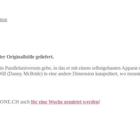
tion
r Originalhülle geliefert.
ein Paralleluniversum gebe, in das er mit einem selbstgebauten Apparat 
ill (Danny McBride) in eine andere Dimension katapultiert, wo monstr
DVDONE.CH auch
für eine Woche gemietet werden
!