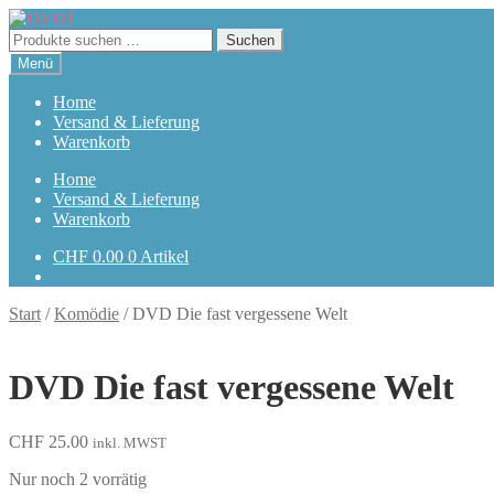
Zur
Zum
Navigation
Inhalt
Suchen
Suchen
springen
springen
nach:
Menü
Home
Versand & Lieferung
Warenkorb
Home
Versand & Lieferung
Warenkorb
CHF
0.00
0 Artikel
Start
/
Komödie
/
DVD Die fast vergessene Welt
DVD Die fast vergessene Welt
CHF
25.00
inkl. MWST
Nur noch 2 vorrätig