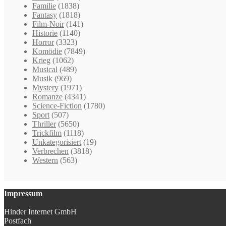
Familie
(1838)
Fantasy
(1818)
Film-Noir
(141)
Historie
(1140)
Horror
(3323)
Komödie
(7849)
Krieg
(1062)
Musical
(489)
Musik
(969)
Mystery
(1971)
Romanze
(4341)
Science-Fiction
(1780)
Sport
(507)
Thriller
(5650)
Trickfilm
(1118)
Unkategorisiert
(19)
Verbrechen
(3818)
Western
(563)
Impressum
Hinder Internet GmbH
Postfach