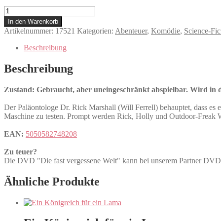
Die
fast
In den Warenkorb
vergessene
Artikelnummer:
17521
Kategorien:
Abenteuer
,
Komödie
,
Science-Fic
Welt
Menge
Beschreibung
Beschreibung
Zustand: Gebraucht, aber uneingeschränkt abspielbar. Wird in de
Der Paläontologe Dr. Rick Marshall (Will Ferrell) behauptet, dass es 
Maschine zu testen. Prompt werden Rick, Holly und Outdoor-Freak W
EAN:
5050582748208
Zu teuer?
Die DVD "Die fast vergessene Welt" kann bei unserem Partner 
Ähnliche Produkte