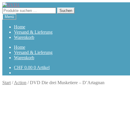
Zur
Zum
Navigation
Inhalt
Suchen
Suchen
springen
springen
nach:
Menü
Home
Versand & Lieferung
Warenkorb
Home
Versand & Lieferung
Warenkorb
CHF
0.00
0 Artikel
Start
/
Action
/
DVD Die drei Musketiere – D’Artagnan