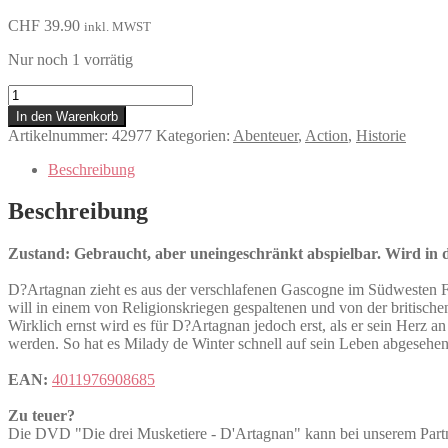
CHF
39.90
inkl. MWST
Nur noch 1 vorrätig
Die
drei
In den Warenkorb
Musketiere
Artikelnummer:
42977
Kategorien:
Abenteuer
,
Action
,
Historie
-
D'Artagnan
Beschreibung
Menge
Beschreibung
Zustand: Gebraucht, aber uneingeschränkt abspielbar. Wird in de
D?Artagnan zieht es aus der verschlafenen Gascogne im Südwesten Fra
will in einem von Religionskriegen gespaltenen und von der britische
Wirklich ernst wird es für D?Artagnan jedoch erst, als er sein Herz a
werden. So hat es Milady de Winter schnell auf sein Leben abgesehen
EAN:
4011976908685
Zu teuer?
Die DVD "Die drei Musketiere - D'Artagnan" kann bei unserem 