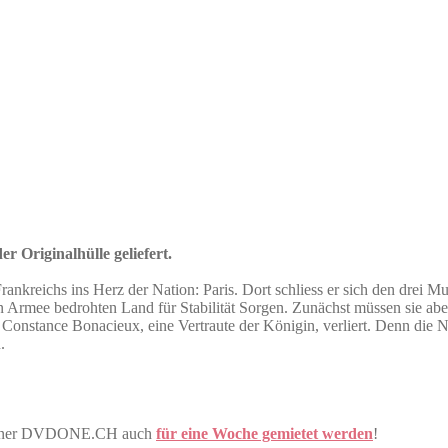
r Originalhülle geliefert.
nkreichs ins Herz der Nation: Paris. Dort schliess er sich den drei M
n Armee bedrohten Land für Stabilität Sorgen. Zunächst müssen sie abe
n Constance Bonacieux, eine Vertraute der Königin, verliert. Denn die 
.
Partner DVDONE.CH auch
für eine Woche gemietet werden
!