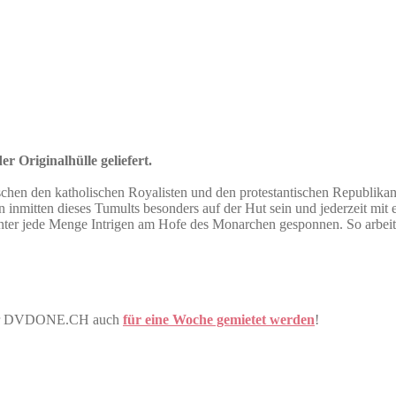
r Originalhülle geliefert.
ischen den katholischen Royalisten und den protestantischen Republika
 inmitten dieses Tumults besonders auf der Hut sein und jederzeit m
ter jede Menge Intrigen am Hofe des Monarchen gesponnen. So arbeite
rtner DVDONE.CH auch
für eine Woche gemietet werden
!