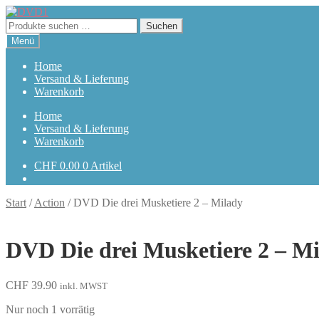
Zur
Zum
Navigation
Inhalt
Suchen
Suchen
springen
springen
nach:
Menü
Home
Versand & Lieferung
Warenkorb
Home
Versand & Lieferung
Warenkorb
CHF
0.00
0 Artikel
Start
/
Action
/
DVD Die drei Musketiere 2 – Milady
DVD Die drei Musketiere 2 – M
CHF
39.90
inkl. MWST
Nur noch 1 vorrätig