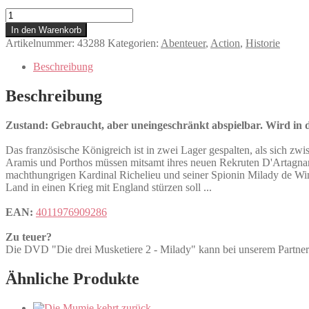
Die
drei
In den Warenkorb
Musketiere
Artikelnummer:
43288
Kategorien:
Abenteuer
,
Action
,
Historie
2
-
Beschreibung
Milady
Menge
Beschreibung
Zustand: Gebraucht, aber uneingeschränkt abspielbar. Wird in de
Das französische Königreich ist in zwei Lager gespalten, als sich zw
Aramis und Porthos müssen mitsamt ihres neuen Rekruten D'Artagnan
machthungrigen Kardinal Richelieu und seiner Spionin Milady de Win
Land in einen Krieg mit England stürzen soll ...
EAN:
4011976909286
Zu teuer?
Die DVD "Die drei Musketiere 2 - Milady" kann bei unserem Pa
Ähnliche Produkte