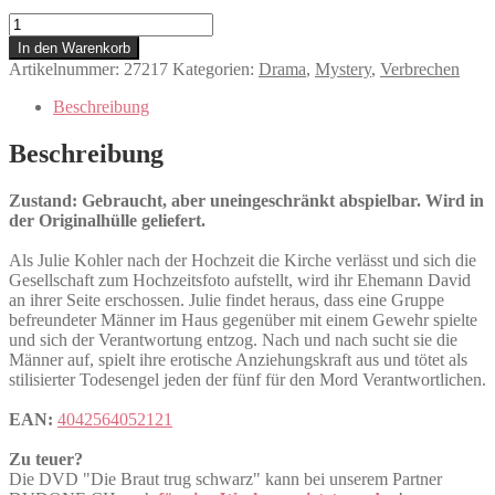
Die
Braut
In den Warenkorb
trug
Artikelnummer:
27217
Kategorien:
Drama
,
Mystery
,
Verbrechen
schwarz
Menge
Beschreibung
Beschreibung
Zustand: Gebraucht, aber uneingeschränkt abspielbar. Wird in
der Originalhülle geliefert.
Als Julie Kohler nach der Hochzeit die Kirche verlässt und sich die
Gesellschaft zum Hochzeitsfoto aufstellt, wird ihr Ehemann David
an ihrer Seite erschossen. Julie findet heraus, dass eine Gruppe
befreundeter Männer im Haus gegenüber mit einem Gewehr spielte
und sich der Verantwortung entzog. Nach und nach sucht sie die
Männer auf, spielt ihre erotische Anziehungskraft aus und tötet als
stilisierter Todesengel jeden der fünf für den Mord Verantwortlichen.
EAN:
4042564052121
Zu teuer?
Die DVD "Die Braut trug schwarz" kann bei unserem Partner