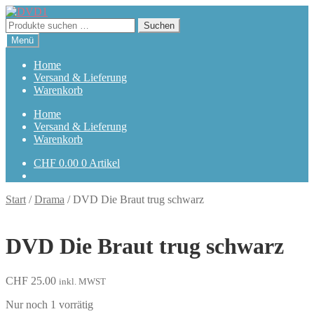
Zur
Zum
Navigation
Inhalt
Suchen
Suchen
springen
springen
nach:
Menü
Home
Versand & Lieferung
Warenkorb
Home
Versand & Lieferung
Warenkorb
CHF
0.00
0 Artikel
Start
/
Drama
/
DVD Die Braut trug schwarz
DVD Die Braut trug schwarz
CHF
25.00
inkl. MWST
Nur noch 1 vorrätig