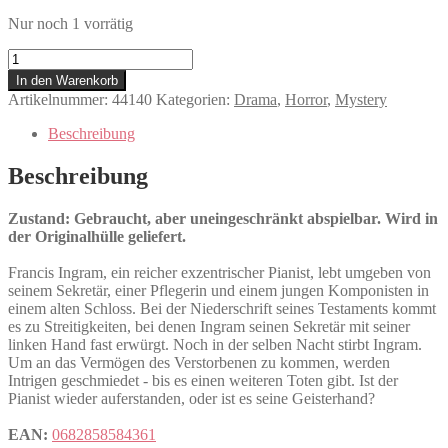
Nur noch 1 vorrätig
Die
Bestie
In den Warenkorb
mit
Artikelnummer:
44140
Kategorien:
Drama
,
Horror
,
Mystery
den
5
Beschreibung
Fingern
Menge
Beschreibung
Zustand: Gebraucht, aber uneingeschränkt abspielbar. Wird in
der Originalhülle geliefert.
Francis Ingram, ein reicher exzentrischer Pianist, lebt umgeben von
seinem Sekretär, einer Pflegerin und einem jungen Komponisten in
einem alten Schloss. Bei der Niederschrift seines Testaments kommt
es zu Streitigkeiten, bei denen Ingram seinen Sekretär mit seiner
linken Hand fast erwürgt. Noch in der selben Nacht stirbt Ingram.
Um an das Vermögen des Verstorbenen zu kommen, werden
Intrigen geschmiedet - bis es einen weiteren Toten gibt. Ist der
Pianist wieder auferstanden, oder ist es seine Geisterhand?
EAN:
0682858584361