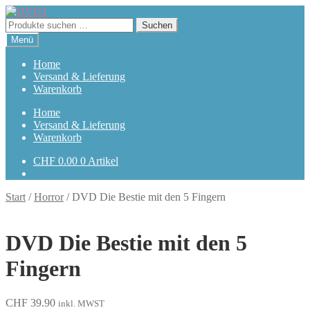
Zur
Zum
Navigation
Inhalt
Suchen
Suchen
springen
springen
nach:
Menü
Home
Versand & Lieferung
Warenkorb
Home
Versand & Lieferung
Warenkorb
CHF
0.00
0 Artikel
Start
/
Horror
/
DVD Die Bestie mit den 5 Fingern
DVD Die Bestie mit den 5
Fingern
CHF
39.90
inkl. MWST