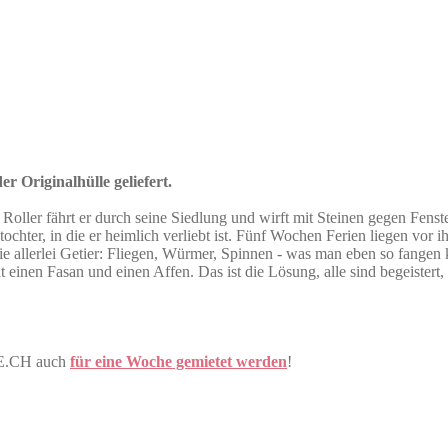
r Originalhülle geliefert.
n Roller fährt er durch seine Siedlung und wirft mit Steinen gegen Fen
chter, in die er heimlich verliebt ist. Fünf Wochen Ferien liegen vor 
e allerlei Getier: Fliegen, Würmer, Spinnen - was man eben so fangen k
t einen Fasan und einen Affen. Das ist die Lösung, alle sind begeistert
NE.CH auch
für eine Woche gemietet werden
!