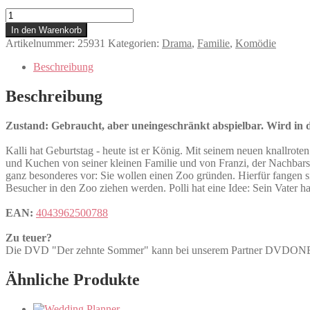
Der
zehnte
In den Warenkorb
Sommer
Artikelnummer:
25931
Kategorien:
Drama
,
Familie
,
Komödie
Menge
Beschreibung
Beschreibung
Zustand: Gebraucht, aber uneingeschränkt abspielbar. Wird in de
Kalli hat Geburtstag - heute ist er König. Mit seinem neuen knallrote
und Kuchen von seiner kleinen Familie und von Franzi, der Nachbarsto
ganz besonderes vor: Sie wollen einen Zoo gründen. Hierfür fangen si
Besucher in den Zoo ziehen werden. Polli hat eine Idee: Sein Vater ha
EAN:
4043962500788
Zu teuer?
Die DVD "Der zehnte Sommer" kann bei unserem Partner DVDO
Ähnliche Produkte