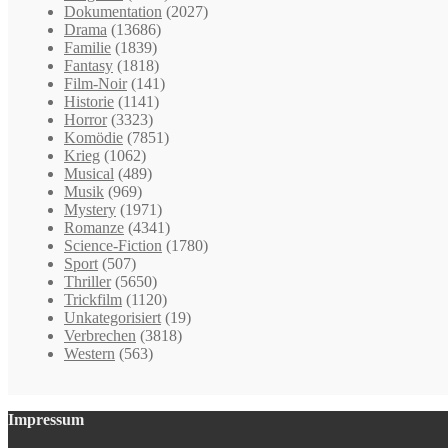
Dokumentation
(2027)
Drama
(13686)
Familie
(1839)
Fantasy
(1818)
Film-Noir
(141)
Historie
(1141)
Horror
(3323)
Komödie
(7851)
Krieg
(1062)
Musical
(489)
Musik
(969)
Mystery
(1971)
Romanze
(4341)
Science-Fiction
(1780)
Sport
(507)
Thriller
(5650)
Trickfilm
(1120)
Unkategorisiert
(19)
Verbrechen
(3818)
Western
(563)
Impressum