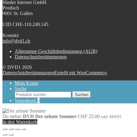
Hinder Internet GmbH
Postfach
9001 St. Gallen
UID CHE-110.249.145
Kontakt:
info@dvd1.ch
Allgemeine Geschäftsbedingungen (AGB)
Datenschutzbestimmungen
© DVD1 2026
Datenschutzbestimmungen
Erstellt mit WooCommerce
.
Mein Konto
Suche
Suchen
Suchen
nach:
Warenkorb
0
Du siehst:
DVD Der zehnte Sommer
CHF
25.00
inkl. MWST
In den Warenkorb