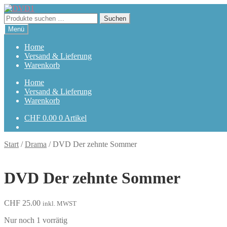
Zur
Zum
Navigation
Inhalt
Suchen
Suchen
springen
springen
nach:
Menü
Home
Versand & Lieferung
Warenkorb
Home
Versand & Lieferung
Warenkorb
CHF
0.00
0 Artikel
Start
/
Drama
/
DVD Der zehnte Sommer
DVD Der zehnte Sommer
CHF
25.00
inkl. MWST
Nur noch 1 vorrätig