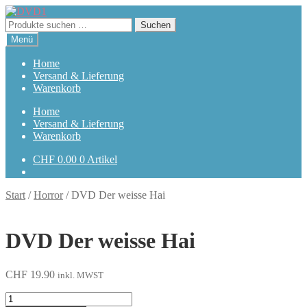
Zur
Zum
Navigation
Inhalt
Suchen
Suchen
springen
springen
nach:
Menü
Home
Versand & Lieferung
Warenkorb
Home
Versand & Lieferung
Warenkorb
CHF
0.00
0 Artikel
Start
/
Horror
/
DVD Der weisse Hai
DVD Der weisse Hai
CHF
19.90
inkl. MWST
Der