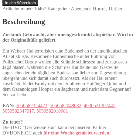
weisse
In den Warenkorb
Hai
Artikelnummer:
10467
Kategorien:
Abenteuer
,
Horror
,
Thriller
Menge
Beschreibung
Zustand: Gebraucht, aber uneingeschränkt abspielbar. Wird in
der Originalhülle geliefert.
Ein Weisser Hai terrorisiert eine Badeinsel an der amerikanischen
Atlantikküste. Besonnene Einheimische unter Führung von
Polizeichef Brody wollen alle Strände schliessen und zur grossen
Jagd blasen, während die Schar der Kaufleute und Gastwirte
angesichts der einträglichen Badesaison lieber zur Tagesordnung
übergeht und sich damit auch durchsetzt. Als der Hai erneut
zuschlägt, bildet Brody mit dem erfahrenen Haifänger Quint und
dem Ozeanologen Hooper ein Jagdteam und rückt dem Gegner auf
See zu Leibe.
EAN:
5050582354423
,
5050582048032
,
4030521307445
,
5050582347517
,
5050582910681
Zu teuer?
Die DVD "Der weisse Hai" kann bei unserem Partner
DVDONE.CH auch
für eine Woche gemietet werden
!