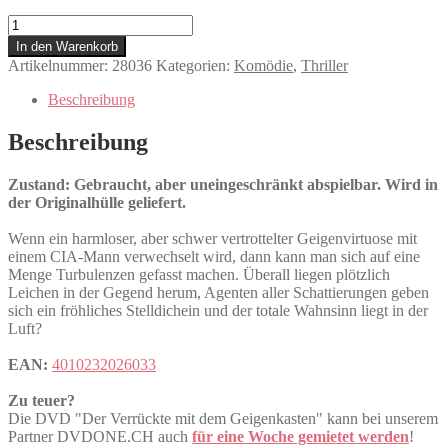
Der
Verrückte
In den Warenkorb
mit
Artikelnummer:
28036
Kategorien:
Komödie
,
Thriller
dem
Geigenkasten
Beschreibung
Menge
Beschreibung
Zustand: Gebraucht, aber uneingeschränkt abspielbar. Wird in
der Originalhülle geliefert.
Wenn ein harmloser, aber schwer vertrottelter Geigenvirtuose mit
einem CIA-Mann verwechselt wird, dann kann man sich auf eine
Menge Turbulenzen gefasst machen. Überall liegen plötzlich
Leichen in der Gegend herum, Agenten aller Schattierungen geben
sich ein fröhliches Stelldichein und der totale Wahnsinn liegt in der
Luft?
EAN:
4010232026033
Zu teuer?
Die DVD "Der Verrückte mit dem Geigenkasten" kann bei unserem
Partner DVDONE.CH auch
für eine Woche gemietet werden
!