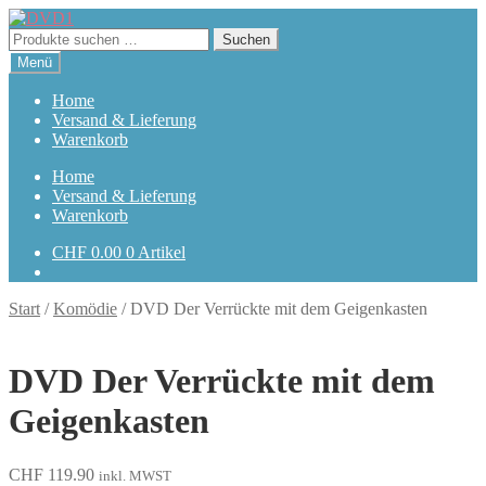
Zur
Zum
Navigation
Inhalt
Suchen
Suchen
springen
springen
nach:
Menü
Home
Versand & Lieferung
Warenkorb
Home
Versand & Lieferung
Warenkorb
CHF
0.00
0 Artikel
Start
/
Komödie
/
DVD Der Verrückte mit dem Geigenkasten
DVD Der Verrückte mit dem
Geigenkasten
CHF
119.90
inkl. MWST