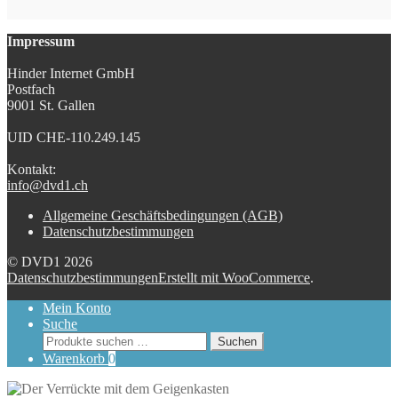
Impressum
Hinder Internet GmbH
Postfach
9001 St. Gallen
UID CHE-110.249.145
Kontakt:
info@dvd1.ch
Allgemeine Geschäftsbedingungen (AGB)
Datenschutzbestimmungen
© DVD1 2026
Datenschutzbestimmungen
Erstellt mit WooCommerce
.
Mein Konto
Suche
Suchen
Suchen
nach:
Warenkorb
0