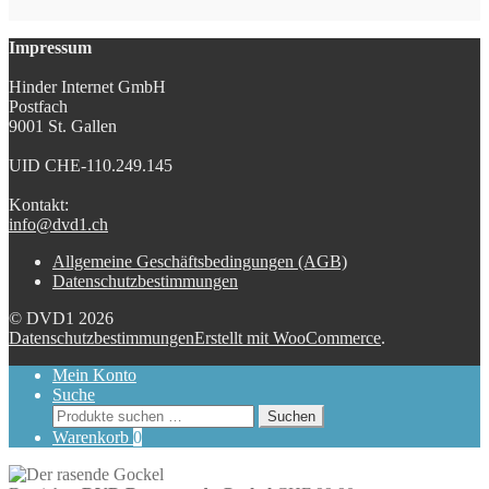
Impressum
Hinder Internet GmbH
Postfach
9001 St. Gallen
UID CHE-110.249.145
Kontakt:
info@dvd1.ch
Allgemeine Geschäftsbedingungen (AGB)
Datenschutzbestimmungen
© DVD1 2026
Datenschutzbestimmungen
Erstellt mit WooCommerce
.
Mein Konto
Suche
Suchen
Suchen
nach:
Warenkorb
0