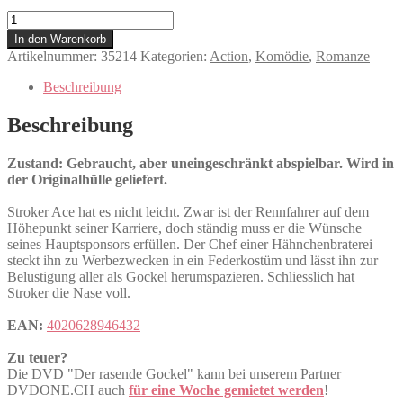
Der
rasende
In den Warenkorb
Gockel
Artikelnummer:
35214
Kategorien:
Action
,
Komödie
,
Romanze
Menge
Beschreibung
Beschreibung
Zustand: Gebraucht, aber uneingeschränkt abspielbar. Wird in
der Originalhülle geliefert.
Stroker Ace hat es nicht leicht. Zwar ist der Rennfahrer auf dem
Höhepunkt seiner Karriere, doch ständig muss er die Wünsche
seines Hauptsponsors erfüllen. Der Chef einer Hähnchenbraterei
steckt ihn zu Werbezwecken in ein Federkostüm und lässt ihn zur
Belustigung aller als Gockel herumspazieren. Schliesslich hat
Stroker die Nase voll.
EAN:
4020628946432
Zu teuer?
Die DVD "Der rasende Gockel" kann bei unserem Partner
DVDONE.CH auch
für eine Woche gemietet werden
!