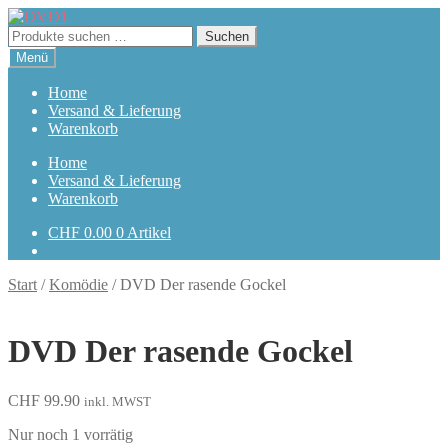
Zur
Zum
Navigation
Inhalt
Suchen
Suchen
springen
springen
nach:
Menü
Home
Versand & Lieferung
Warenkorb
Home
Versand & Lieferung
Warenkorb
CHF
0.00
0 Artikel
Start
/
Komödie
/
DVD Der rasende Gockel
DVD Der rasende Gockel
CHF
99.90
inkl. MWST
Nur noch 1 vorrätig