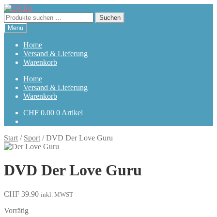
Zur
Zum
Navigation
Inhalt
Suchen
Suchen
springen
springen
nach:
Menü
Home
Versand & Lieferung
Warenkorb
Home
Versand & Lieferung
Warenkorb
CHF
0.00
0 Artikel
Start
/
Sport
/
DVD Der Love Guru
DVD Der Love Guru
CHF
39.90
inkl. MWST
Vorrätig