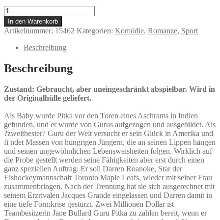
Der
Love
In den Warenkorb
Guru
Artikelnummer:
15462
Kategorien:
Komödie
,
Romanze
,
Sport
Menge
Beschreibung
Beschreibung
Zustand: Gebraucht, aber uneingeschränkt abspielbar. Wird in
der Originalhülle geliefert.
Als Baby wurde Pitka vor den Toren eines Aschrams in Indien
gefunden, und er wurde von Gurus aufgezogen und ausgebildet. Als
?zweitbester? Guru der Welt versucht er sein Glück in Amerika und
fi ndet Massen von hungrigen Jüngern, die an seinen Lippen hängen
und seinen ungewöhnlichen Lebensweisheiten folgen. Wirklich auf
die Probe gestellt werden seine Fähigkeiten aber erst durch einen
ganz speziellen Auftrag: Er soll Darren Roanoke, Star der
Eishockeymannschaft Toronto Maple Leafs, wieder mit seiner Frau
zusammenbringen. Nach der Trennung hat sie sich ausgerechnet mit
seinem Erzrivalen Jacques Grande eingelassen und Darren damit in
eine tiefe Formkrise gestürzt. Zwei Millionen Dollar ist
Teambesitzerin Jane Bullard Guru Pitka zu zahlen bereit, wenn er