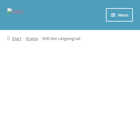
Zur
Zum
Menü
Navigation
Inhalt
springen
springen
Home
Start
Drama
DVD Der Längengrad
Versand & Lieferung
Warenkorb