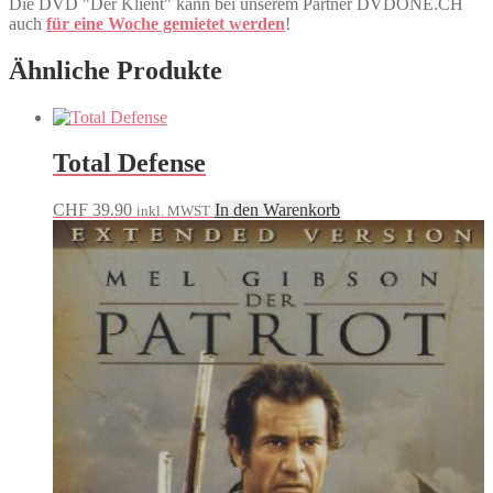
Die DVD "Der Klient" kann bei unserem Partner DVDONE.CH
auch
für eine Woche gemietet werden
!
Ähnliche Produkte
Total Defense
CHF
39.90
In den Warenkorb
inkl. MWST