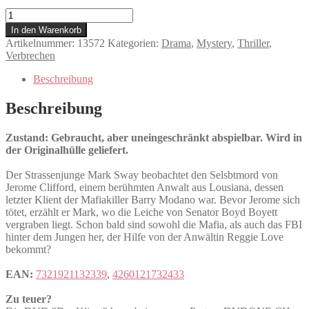
Der
Klient
In den Warenkorb
Menge
Artikelnummer:
13572
Kategorien:
Drama
,
Mystery
,
Thriller
,
Verbrechen
Beschreibung
Beschreibung
Zustand: Gebraucht, aber uneingeschränkt abspielbar. Wird in
der Originalhülle geliefert.
Der Strassenjunge Mark Sway beobachtet den Selsbtmord von
Jerome Clifford, einem berühmten Anwalt aus Lousiana, dessen
letzter Klient der Mafiakiller Barry Modano war. Bevor Jerome sich
tötet, erzählt er Mark, wo die Leiche von Senator Boyd Boyett
vergraben liegt. Schon bald sind sowohl die Mafia, als auch das FBI
hinter dem Jungen her, der Hilfe von der Anwältin Reggie Love
bekommt?
EAN:
7321921132339
,
4260121732433
Zu teuer?