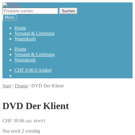
Zur
Zum
Navigation
Inhalt
Suchen
Suchen
springen
springen
nach:
Menü
Home
Versand & Lieferung
Warenkorb
Home
Versand & Lieferung
Warenkorb
CHF
0.00
0 Artikel
Start
/
Drama
/
DVD Der Klient
DVD Der Klient
CHF
39.90
inkl. MWST
Nur noch 2 vorrätig