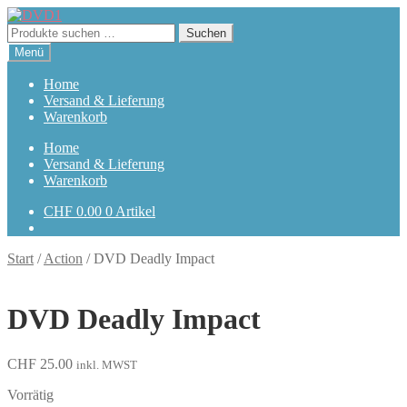
Zur
Zum
Navigation
Inhalt
Suchen
Suchen
springen
springen
nach:
Menü
Home
Versand & Lieferung
Warenkorb
Home
Versand & Lieferung
Warenkorb
CHF
0.00
0 Artikel
Start
/
Action
/
DVD Deadly Impact
DVD Deadly Impact
CHF
25.00
inkl. MWST
Vorrätig