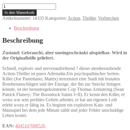
Deadly
Impact
In den Warenkorb
Menge
Artikelnummer:
18335
Kategorien:
Action
,
Thriller
,
Verbrechen
Beschreibung
Beschreibung
Zustand: Gebraucht, aber uneingeschränkt abspielbar. Wird in
der Originalhülle geliefert.
Schnell, explosiv und nervenaufreibend ? dieser atemberaubende
Action-Thriller ist pures Adrenalin.Ein psychopathischer Serien-
Killer (Joe Pantoliano; Matrix) terrorisiert eine Stadt mit brutalen
Bombenanschlägen und der Einzige, der ihn zur Strecke bringen
könnte, ist der heruntergekommene Cop Thomas Armstrong (Sean
Patrick Flanery; The Boondock Saints I+II). Er kennt den Killer, er
weiss wie sein perfides Gehirn arbeitet, er hat am eigenen Leib
erlebt wozu er fähig ist. Es beginnt ein explosives Katz- und
Mausspiel bei dem jede Minute zählt und jeder Fehler unschuldige
Leben kostet.
EAN:
4045167008526