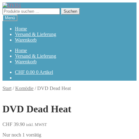
Zur
Zum
Navigation
Inhalt
Suchen
Suchen
springen
springen
nach:
Menü
Home
Versand & Lieferung
Warenkorb
Home
Versand & Lieferung
Warenkorb
CHF
0.00
0 Artikel
Start
/
Komödie
/
DVD Dead Heat
DVD Dead Heat
CHF
39.90
inkl. MWST
Nur noch 1 vorrätig