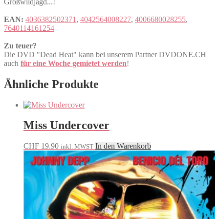
Großwildjagd...!
EAN:
4036382502371
,
4042564008227
,
4006680028255
,
7640114161254
Zu teuer?
Die DVD "Dead Heat" kann bei unserem Partner DVDONE.CH
auch
für eine Woche gemietet werden
!
Ähnliche Produkte
Miss Undercover
CHF
19.90
In den Warenkorb
inkl. MWST