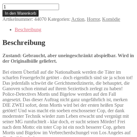
Dead
Heat
In den Warenkorb
Menge
Artikelnummer:
44070
Kategorien:
Action
,
Horror
,
Komödie
Beschreibung
Beschreibung
Zustand: Gebraucht, aber uneingeschränkt abspielbar. Wird in
der Originalhülle geliefert.
Bei einem Überfall auf die Nationalbank werden die Täter im
scharfen Feuergefecht getötet - doch eigentlich sind sie ja schon tot!
Das jedenfalls schwört die Gerichtsmedizinerin, die behauptet, die
Ganoven schon einmal auf ihrem Seziertisch zerlegt zu haben!
Police-Detectives Mortis und Bigelow werden auf den Fall
angesetzt. Das dieser Auftrag nicht ganz ungefährlich ist, merken
DIE ZWEI sofort, denn Mortis wird bei der ersten heißen Spur
getötet! Und was macht ein soeben erschossener Cop, der dank
modernster Technik wieder zum Leben erwacht und vergnügt mit
seiner MG rumfuchtelt - klar doch, er sucht seinen Mörder! Frei
nach dem Motto: ein toter Cop ist ein noch besserer Cop, gehen
Mortis und Bigelow im Verbrecherdschungel von Los Angeles auf