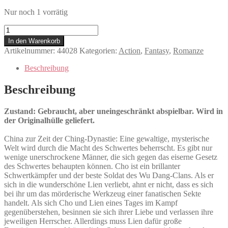
Nur noch 1 vorrätig
Das
unbesiegbare
In den Warenkorb
Schwert
Artikelnummer:
44028
Kategorien:
Action
,
Fantasy
,
Romanze
Menge
Beschreibung
Beschreibung
Zustand: Gebraucht, aber uneingeschränkt abspielbar. Wird in
der Originalhülle geliefert.
China zur Zeit der Ching-Dynastie: Eine gewaltige, mysterische
Welt wird durch die Macht des Schwertes beherrscht. Es gibt nur
wenige unerschrockene Männer, die sich gegen das eiserne Gesetz
des Schwertes behaupten können. Cho ist ein brillanter
Schwertkämpfer und der beste Soldat des Wu Dang-Clans. Als er
sich in die wunderschöne Lien verliebt, ahnt er nicht, dass es sich
bei ihr um das mörderische Werkzeug einer fanatischen Sekte
handelt. Als sich Cho und Lien eines Tages im Kampf
gegenüberstehen, besinnen sie sich ihrer Liebe und verlassen ihre
jeweiligen Herrscher. Allerdings muss Lien dafür große