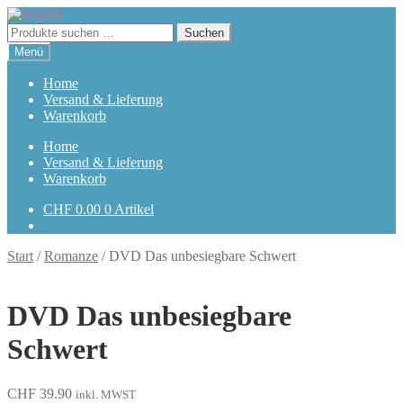
Zur
Zum
Navigation
Inhalt
Suchen
Suchen
springen
springen
nach:
Menü
Home
Versand & Lieferung
Warenkorb
Home
Versand & Lieferung
Warenkorb
CHF
0.00
0 Artikel
Start
/
Romanze
/
DVD Das unbesiegbare Schwert
DVD Das unbesiegbare
Schwert
CHF
39.90
inkl. MWST