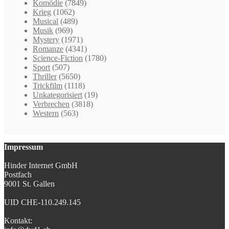
Komödie
(7849)
Krieg
(1062)
Musical
(489)
Musik
(969)
Mystery
(1971)
Romanze
(4341)
Science-Fiction
(1780)
Sport
(507)
Thriller
(5650)
Trickfilm
(1118)
Unkategorisiert
(19)
Verbrechen
(3818)
Western
(563)
Impressum
Hinder Internet GmbH
Postfach
9001 St. Gallen
UID CHE-110.249.145
Kontakt: