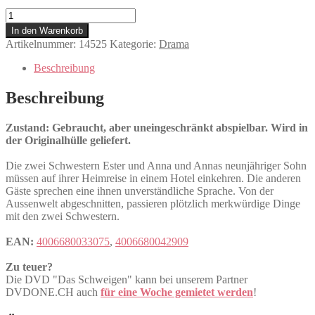
Das
Schweigen
In den Warenkorb
Menge
Artikelnummer:
14525
Kategorie:
Drama
Beschreibung
Beschreibung
Zustand: Gebraucht, aber uneingeschränkt abspielbar. Wird in
der Originalhülle geliefert.
Die zwei Schwestern Ester und Anna und Annas neunjähriger Sohn
müssen auf ihrer Heimreise in einem Hotel einkehren. Die anderen
Gäste sprechen eine ihnen unverständliche Sprache. Von der
Aussenwelt abgeschnitten, passieren plötzlich merkwürdige Dinge
mit den zwei Schwestern.
EAN:
4006680033075
,
4006680042909
Zu teuer?
Die DVD "Das Schweigen" kann bei unserem Partner
DVDONE.CH auch
für eine Woche gemietet werden
!