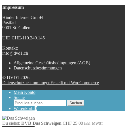
Impressum
Hinder Internet GmbH
Postfach
9001 St. Gallen
UID CHE-110.249.145
Kontakt:
info@dvd1.ch
Allgemeine Geschäftsbedingungen (AGB)
Datenschutzbestimmungen
© DVD1 2026
Datenschutzbestimmungen
Erstellt mit WooCommerce
.
Mein Konto
Suche
Suchen
Suchen
nach:
Warenkorb
0
Du siehst:
DVD Das Schweigen
CHF
25.00
inkl. MWST