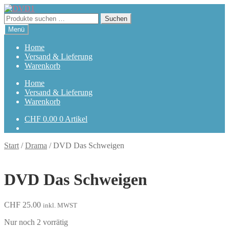
Zur
Zum
Navigation
Inhalt
Suchen
Suchen
springen
springen
nach:
Menü
Home
Versand & Lieferung
Warenkorb
Home
Versand & Lieferung
Warenkorb
CHF
0.00
0 Artikel
Start
/
Drama
/
DVD Das Schweigen
DVD Das Schweigen
CHF
25.00
inkl. MWST
Nur noch 2 vorrätig