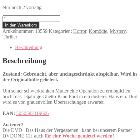
Nur noch 2 vorrätig
Das
Haus
In den Warenkorb
der
Artikelnummer:
13559
Kategorien:
Horror
,
Komödie
,
Mystery
,
Vergessenen
Thriller
Menge
Beschreibung
Beschreibung
Zustand: Gebraucht, aber uneingeschränkt abspielbar. Wird in
der Originalhülle geliefert.
Um seiner schwerkranken Mutter eine Operation zu ermöglichen,
bricht das 13jährige Ghetto-Kind Fool in ein düsteres Haus ein. Dort
wird es von grauenvollen Überraschungen erwartet.
EAN:
5050582319606
Zu teuer?
Die DVD "Das Haus der Vergessenen" kann bei unserem Partner
DVDONE.CH auch
für eine Woche gemietet werden
!