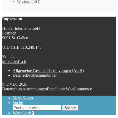
Western
(563)
Impressum
Hinder Internet GmbH
Postfach
9001 St. Gallen
UID CHE-110.249.145
Kontakt:
info@dvd1.ch
Allgemeine Geschäftsbedingungen (AGB)
Datenschutzbestimmungen
© DVD1 2026
Datenschutzbestimmungen
Erstellt mit WooCommerce
.
Mein Konto
Suche
Suchen
Suchen
nach:
Warenkorb
0