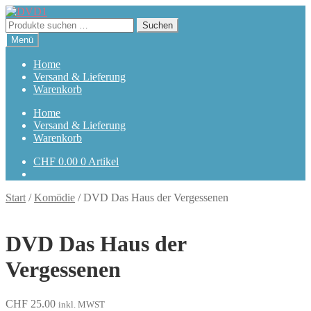
Zur
Zum
Navigation
Inhalt
Suchen
Suchen
springen
springen
nach:
Menü
Home
Versand & Lieferung
Warenkorb
Home
Versand & Lieferung
Warenkorb
CHF
0.00
0 Artikel
Start
/
Komödie
/
DVD Das Haus der Vergessenen
DVD Das Haus der
Vergessenen
CHF
25.00
inkl. MWST