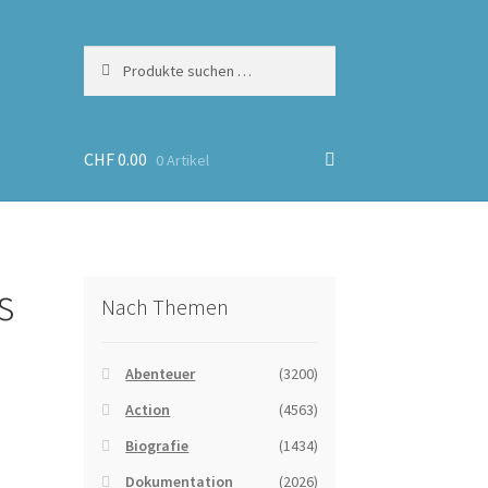
Suchen
Suchen
nach:
CHF
0.00
0 Artikel
s
Nach Themen
Abenteuer
(3200)
Action
(4563)
Biografie
(1434)
Dokumentation
(2026)