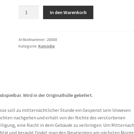
Das
In den Warenkorb
Gespensterhaus
Menge
Artikelnummer:
28888
Kategorie:
Komödie
pielbar. Wird in der Originalhülle geliefert.
sse soll zu mitternächtlicher Stunde ein Gespenst sein Unwesen
erüchten nachgehen und erhält von der Nichte des verstorbenen
lligung, eine Nacht in dem Gebäude zu verbringen. Um Mitternac
chtig und beraubt findet man den Neugierigen am nächsten Morge