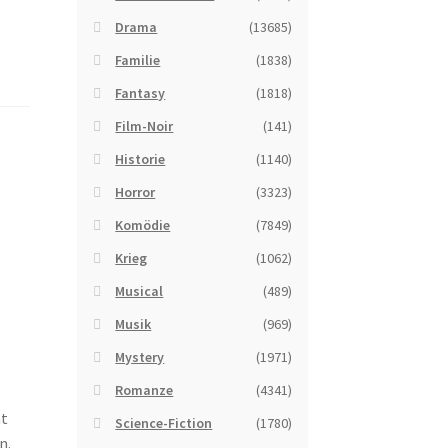
Drama
(13685)
Familie
(1838)
Fantasy
(1818)
Film-Noir
(141)
Historie
(1140)
Horror
(3323)
Komödie
(7849)
Krieg
(1062)
Musical
(489)
Musik
(969)
Mystery
(1971)
Romanze
(4341)
ht
Science-Fiction
(1780)
n.