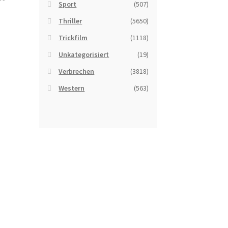
Sport
(507)
Thriller
(5650)
Trickfilm
(1118)
Unkategorisiert
(19)
Verbrechen
(3818)
Western
(563)