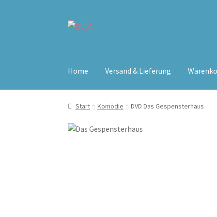
Zur
Zum
Navigation
Inhalt
springen
springen
Home
Versand & Lieferung
Warenko
Start
Komödie
DVD Das Gespensterhaus