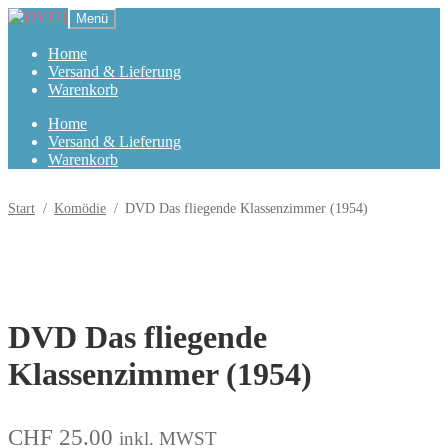
Zur
Zum
Menü
Navigation
Inhalt
springen
springen
Home
Versand & Lieferung
Warenkorb
Home
Versand & Lieferung
Warenkorb
Start
/
Komödie
/
DVD Das fliegende Klassenzimmer (1954)
DVD Das fliegende
Klassenzimmer (1954)
CHF
25.00
inkl. MWST