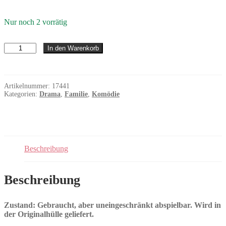
Nur noch 2 vorrätig
Das
In den Warenkorb
fliegende
Klassenzimmer
(1954)
Menge
Artikelnummer:
17441
Kategorien:
Drama
,
Familie
,
Komödie
Beschreibung
Beschreibung
Zustand: Gebraucht, aber uneingeschränkt abspielbar. Wird in
der Originalhülle geliefert.