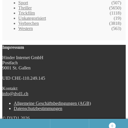
Sport
(507)
Thriller
(5650)
Trickfilm
(1118)
Unkategorisiert
(19)
Verbrechen
(3818)
Western
(563)
Impressum
Hinder Internet GmbH
Postfach
9001 St. Gallen
UID CHE-110.249.145
Kontakt:
info@dvd1.ch
Allgemeine Geschäftsbedingungen (AGB)
Datenschutzbestimmungen
© DVD1 2026
Datenschutzbestimmungen
Erstellt mit WooCommerce
.
0