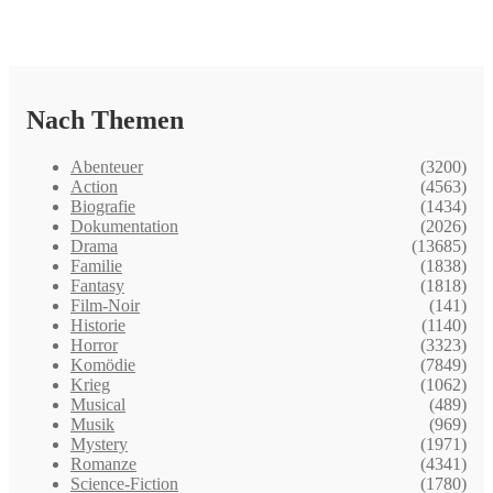
Nach Themen
Abenteuer
(3200)
Action
(4563)
Biografie
(1434)
Dokumentation
(2026)
Drama
(13685)
Familie
(1838)
Fantasy
(1818)
Film-Noir
(141)
Historie
(1140)
Horror
(3323)
Komödie
(7849)
Krieg
(1062)
Musical
(489)
Musik
(969)
Mystery
(1971)
Romanze
(4341)
Science-Fiction
(1780)