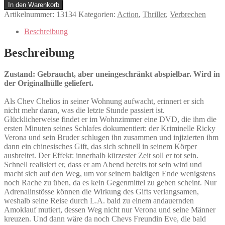
Menge
In den Warenkorb
Artikelnummer:
13134
Kategorien:
Action
,
Thriller
,
Verbrechen
Beschreibung
Beschreibung
Zustand: Gebraucht, aber uneingeschränkt abspielbar. Wird in
der Originalhülle geliefert.
Als Chev Chelios in seiner Wohnung aufwacht, erinnert er sich
nicht mehr daran, was die letzte Stunde passiert ist.
Glücklicherweise findet er im Wohnzimmer eine DVD, die ihm die
ersten Minuten seines Schlafes dokumentiert: der Kriminelle Ricky
Verona und sein Bruder schlugen ihn zusammen und injizierten ihm
dann ein chinesisches Gift, das sich schnell in seinem Körper
ausbreitet. Der Effekt: innerhalb kürzester Zeit soll er tot sein.
Schnell realisiert er, dass er am Abend bereits tot sein wird und
macht sich auf den Weg, um vor seinem baldigen Ende wenigstens
noch Rache zu üben, da es kein Gegenmittel zu geben scheint. Nur
Adrenalinstösse können die Wirkung des Gifts verlangsamen,
weshalb seine Reise durch L.A. bald zu einem andauernden
Amoklauf mutiert, dessen Weg nicht nur Verona und seine Männer
kreuzen. Und dann wäre da noch Chevs Freundin Eve, die bald