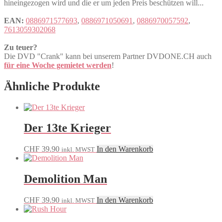
hineingezogen wird und die er um jeden Preis beschützen will...
EAN:
0886971577693
,
0886971050691
,
0886970057592
,
7613059302068
Zu teuer?
Die DVD "Crank" kann bei unserem Partner DVDONE.CH auch
für eine Woche gemietet werden
!
Ähnliche Produkte
Der 13te Krieger
CHF
39.90
In den Warenkorb
inkl. MWST
Demolition Man
CHF
39.90
In den Warenkorb
inkl. MWST