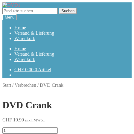
Zur
Zum
Navigation
Inhalt
Suchen
Suchen
springen
springen
nach:
Menü
Home
Versand & Lieferung
Warenkorb
Home
Versand & Lieferung
Warenkorb
CHF
0.00
0 Artikel
Start
/
Verbrechen
/
DVD Crank
DVD Crank
CHF
19.90
inkl. MWST
Crank