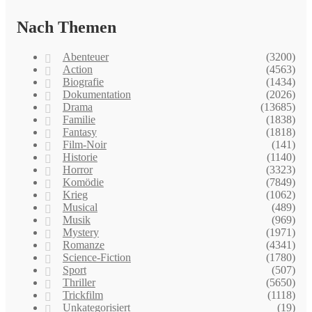
Nach Themen
Abenteuer
(3200)
Action
(4563)
Biografie
(1434)
Dokumentation
(2026)
Drama
(13685)
Familie
(1838)
Fantasy
(1818)
Film-Noir
(141)
Historie
(1140)
Horror
(3323)
Komödie
(7849)
Krieg
(1062)
Musical
(489)
Musik
(969)
Mystery
(1971)
Romanze
(4341)
Science-Fiction
(1780)
Sport
(507)
Thriller
(5650)
Trickfilm
(1118)
Unkategorisiert
(19)