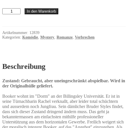
College
In den Warenkorb
Animals
Menge
Artikelnummer:
12839
Kategorien:
Komödie
,
Mystery
,
Romanze
,
Verbrechen
Beschreibung
Zustand: Gebraucht, aber uneingeschränkt abspielbar. Wird in
der Originalhülle geliefert.
Booker wohnt im "Dorm" an der Billingsley Universität. Er ist in
seine Türnachbarin Rachel verknallt, aber leider total schüchtern
und ausserdem noch Jungfrau. Sein dämlicher Bruder Styles findet,
dass sich dieser Zustand dringend ändern muss. Das geht ja
bekanntermassen am einfachsten mithilfe professioneller
Unterstützung aus dem horizontalen Gewerbe. Freilich weigert sich
der moralisch integere Booker, auf das "Angebot" einzugehen. Als