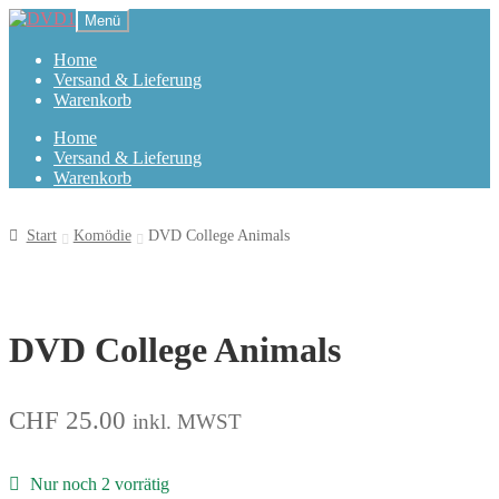
Zur
Zum
Menü
Navigation
Inhalt
springen
springen
Home
Versand & Lieferung
Warenkorb
Home
Versand & Lieferung
Warenkorb
Start
Komödie
DVD College Animals
DVD College Animals
CHF
25.00
inkl. MWST
Nur noch 2 vorrätig