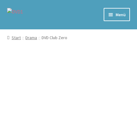
Zur
Zum
Menü
Navigation
Inhalt
springen
springen
Home
Start
Drama
DVD Club Zero
Versand & Lieferung
Warenkorb