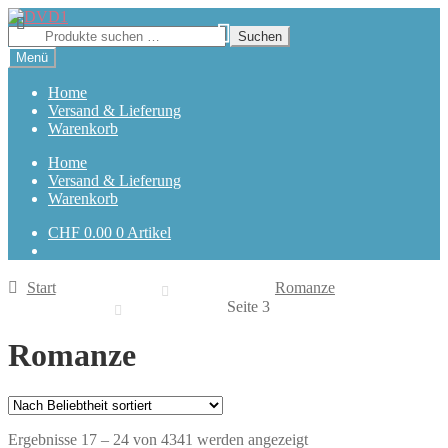
Zur
Zum
Navigation
Inhalt
Suchen
Suchen
springen
springen
nach:
Menü
Home
Versand & Lieferung
Warenkorb
Home
Versand & Lieferung
Warenkorb
CHF
0.00
0 Artikel
Start
Romanze
Seite 3
Romanze
Nach
Ergebnisse 17 – 24 von 4341 werden angezeigt