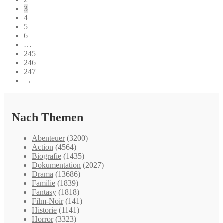
3
4
5
6
…
245
246
247
→
Nach Themen
Abenteuer
(3200)
Action
(4564)
Biografie
(1435)
Dokumentation
(2027)
Drama
(13686)
Familie
(1839)
Fantasy
(1818)
Film-Noir
(141)
Historie
(1141)
Horror
(3323)