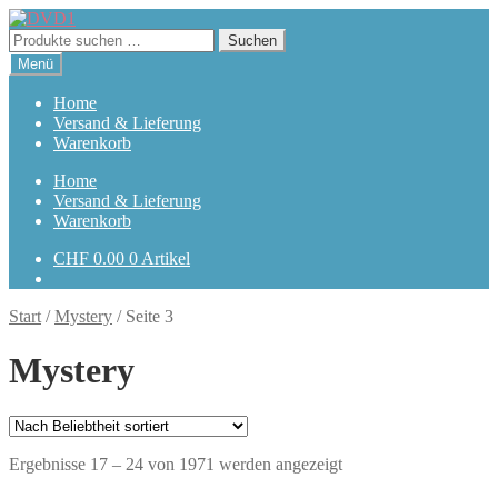
Zur
Zum
Navigation
Inhalt
Suchen
Suchen
springen
springen
nach:
Menü
Home
Versand & Lieferung
Warenkorb
Home
Versand & Lieferung
Warenkorb
CHF
0.00
0 Artikel
Start
/
Mystery
/
Seite 3
Mystery
Nach
Ergebnisse 17 – 24 von 1971 werden angezeigt
Beliebtheit