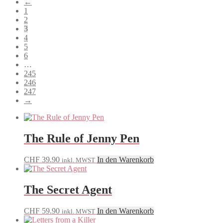
←
sortiert
1
2
3
4
5
6
…
245
246
247
→
The Rule of Jenny Pen
CHF
39.90
In den Warenkorb
inkl. MWST
The Secret Agent
CHF
59.90
In den Warenkorb
inkl. MWST