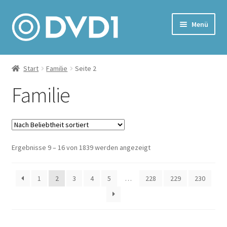
Zur
Zum
Menü
Navigation
Inhalt
springen
springen
Home
Start
Familie
Seite 2
Versand & Lieferung
Familie
Warenkorb
Nach
Ergebnisse 9 – 16 von 1839 werden angezeigt
Beliebtheit
sortiert
1
2
3
4
5
…
228
229
230