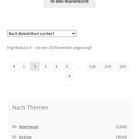
In den Warenkorb
Nach
Ergebnisse 9 – 16 von 1839 werden angezeigt
Beliebtheit
sortiert
1
2
3
4
5
…
228
229
230
Nach Themen
Abenteuer
(3200)
Action
(4564)