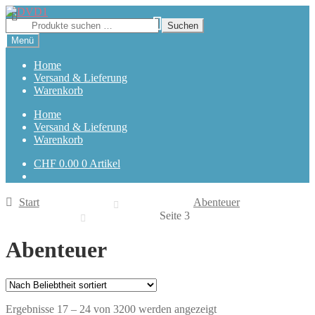
Zur
Zum
Navigation
Inhalt
Suchen
Suchen
springen
springen
nach:
Menü
Home
Versand & Lieferung
Warenkorb
Home
Versand & Lieferung
Warenkorb
CHF
0.00
0 Artikel
Start
Abenteuer
Seite 3
Abenteuer
Nach
Ergebnisse 17 – 24 von 3200 werden angezeigt