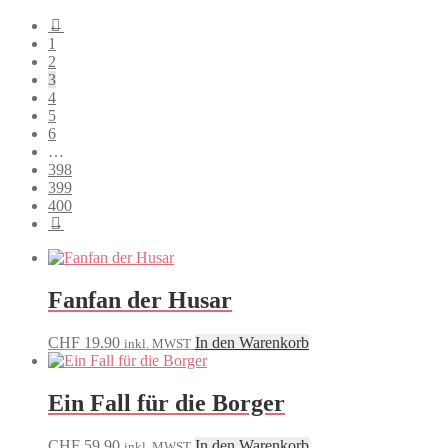
Beliebtheit
←
sortiert
1
2
3
4
5
6
…
398
399
400
→
Fanfan der Husar
CHF
19.90
In den Warenkorb
inkl. MWST
Ein Fall für die Borger
CHF
59.90
In den Warenkorb
inkl. MWST