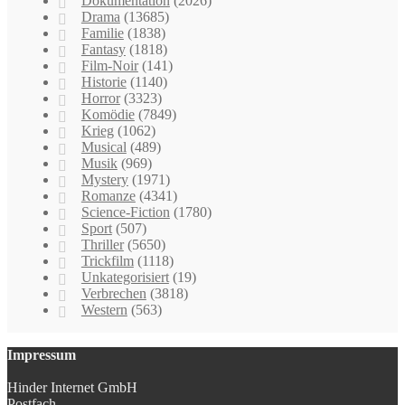
Dokumentation
(2026)
Drama
(13685)
Familie
(1838)
Fantasy
(1818)
Film-Noir
(141)
Historie
(1140)
Horror
(3323)
Komödie
(7849)
Krieg
(1062)
Musical
(489)
Musik
(969)
Mystery
(1971)
Romanze
(4341)
Science-Fiction
(1780)
Sport
(507)
Thriller
(5650)
Trickfilm
(1118)
Unkategorisiert
(19)
Verbrechen
(3818)
Western
(563)
Impressum
Hinder Internet GmbH
Postfach