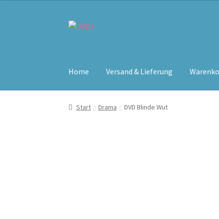
Zur
Zum
Navigation
Inhalt
springen
springen
Home
Versand & Lieferung
Warenko
Start
Drama
DVD Blinde Wut