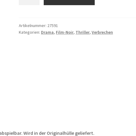
Wut
Menge
Artikelnummer:
27591
Kategorien:
Drama
,
Film-Noir
,
Thriller
,
Verbrechen
pielbar. Wird in der Originalhülle geliefert.