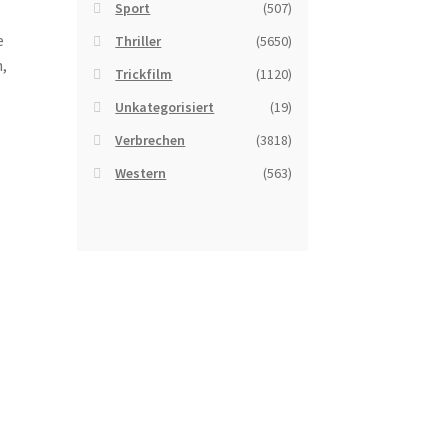
Sport
(507)
e
Thriller
(5650)
,
Trickfilm
(1120)
Unkategorisiert
(19)
Verbrechen
(3818)
Western
(563)