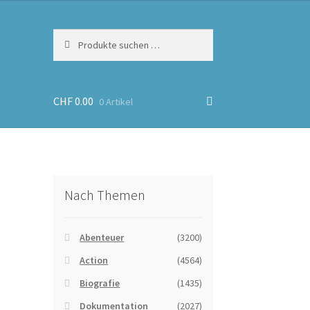
Suchen
Suchen
nach:
CHF
0.00
0 Artikel
Nach Themen
Abenteuer
(3200)
Action
(4564)
Biografie
(1435)
Dokumentation
(2027)