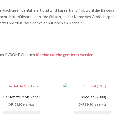
verdächtiger identifiziert und wird kurzerhand ? obwohl die Beweis
racht. Nur mühsam kann Joe Wilson, so der Name des Verdächtigen
ettet werden. Bald denkt er nur noch an Rache ?
tner DVDONE.CH auch
für eine Woche gemietet werden
!
Der letzte Mohikaner
Chocolat (2000)
CHF
59.90
CHF
39.90
inkl. MWST
inkl. MWST