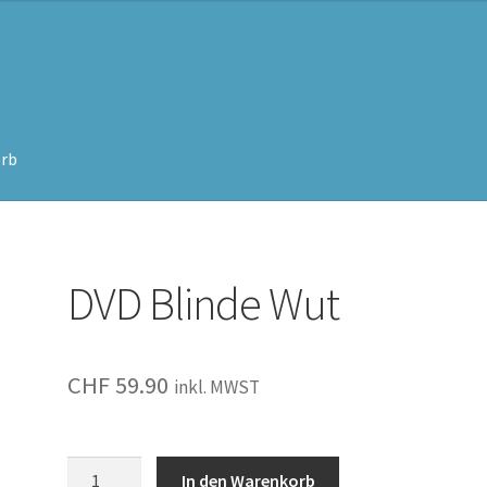
rb
DVD Blinde Wut
CHF
59.90
inkl. MWST
Blinde
In den Warenkorb