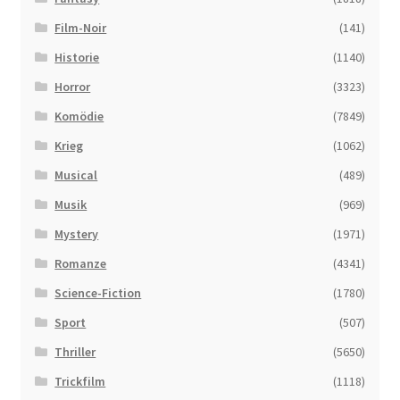
Film-Noir
(141)
Historie
(1140)
Horror
(3323)
Komödie
(7849)
Krieg
(1062)
Musical
(489)
Musik
(969)
Mystery
(1971)
Romanze
(4341)
Science-Fiction
(1780)
Sport
(507)
Thriller
(5650)
Trickfilm
(1118)