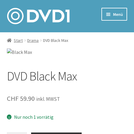
Zur
Zum
Menü
Navigation
Inhalt
springen
springen
Home
Start
Drama
DVD Black Max
Versand & Lieferung
Warenkorb
DVD Black Max
CHF
59.90
inkl. MWST
Nur noch 1 vorrätig