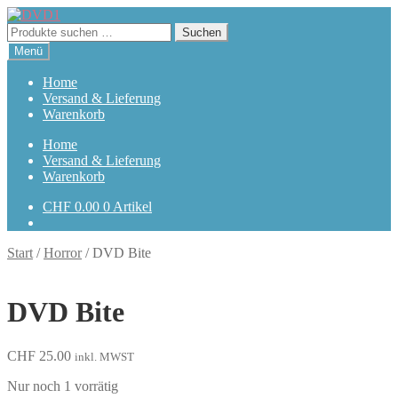
Zur
Zum
Navigation
Inhalt
Suchen
Suchen
springen
springen
nach:
Menü
Home
Versand & Lieferung
Warenkorb
Home
Versand & Lieferung
Warenkorb
CHF
0.00
0 Artikel
Start
/
Horror
/
DVD Bite
DVD Bite
CHF
25.00
inkl. MWST
Nur noch 1 vorrätig