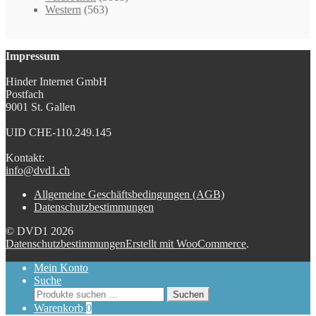
Western
(563)
Impressum
Hinder Internet GmbH
Postfach
9001 St. Gallen
UID CHE-110.249.145
Kontakt:
info@dvd1.ch
Allgemeine Geschäftsbedingungen (AGB)
Datenschutzbestimmungen
© DVD1 2026
Datenschutzbestimmungen
Erstellt mit WooCommerce
.
Mein Konto
Suche
Suchen
Suchen
nach:
Warenkorb
0