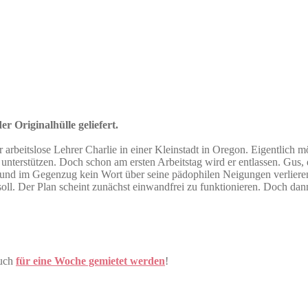
r Originalhülle geliefert.
rbeitslose Lehrer Charlie in einer Kleinstadt in Oregon. Eigentlich mö
nterstützen. Doch schon am ersten Arbeitstag wird er entlassen. Gus, d
nd im Gegenzug kein Wort über seine pädophilen Neigungen verlieren. 
ll. Der Plan scheint zunächst einwandfrei zu funktionieren. Doch dann 
auch
für eine Woche gemietet werden
!