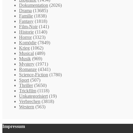
Dokumentation
(2026)
Drama
(13685)
Familie
(1838)
Fantasy
(1818)
Film-Noir
(141)
Historie
(1140)
Horror
(3323)
Komödie
(7849)
Krieg
(1062)
Musical
(489)
Musik
(969)
Mystery
(1971)
Romanze
(4341)
Science-Fiction
(1780)
Sport
(507)
Thriller
(5650)
Trickfilm
(1118)
Unkategorisiert
(19)
Verbrechen
(3818)
Western
(563)
Impressum