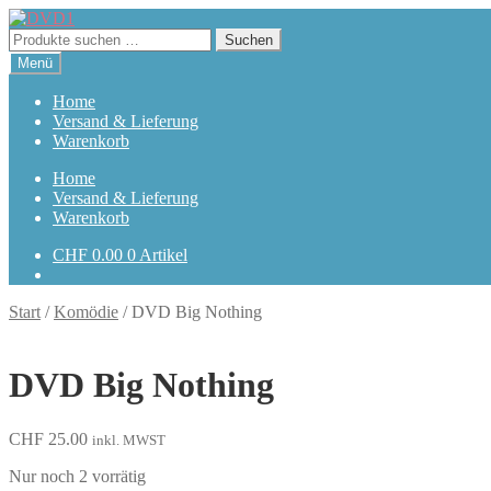
Zur
Zum
Navigation
Inhalt
Suchen
Suchen
springen
springen
nach:
Menü
Home
Versand & Lieferung
Warenkorb
Home
Versand & Lieferung
Warenkorb
CHF
0.00
0 Artikel
Start
/
Komödie
/
DVD Big Nothing
DVD Big Nothing
CHF
25.00
inkl. MWST
Nur noch 2 vorrätig