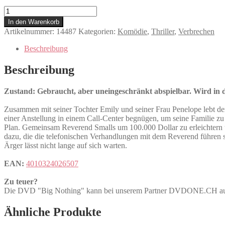
Big
Nothing
In den Warenkorb
Menge
Artikelnummer:
14487
Kategorien:
Komödie
,
Thriller
,
Verbrechen
Beschreibung
Beschreibung
Zustand: Gebraucht, aber uneingeschränkt abspielbar. Wird in de
Zusammen mit seiner Tochter Emily und seiner Frau Penelope lebt der a
einer Anstellung in einem Call-Center begnügen, um seine Familie zu u
Plan. Gemeinsam Reverend Smalls um 100.000 Dollar zu erleichtern u
dazu, die die telefonischen Verhandlungen mit dem Reverend führen so
Ärger lässt nicht lange auf sich warten.
EAN:
4010324026507
Zu teuer?
Die DVD "Big Nothing" kann bei unserem Partner DVDONE.CH 
Ähnliche Produkte