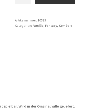
Blocksberg
Menge
Artikelnummer:
10535
Kategorien:
Familie
,
Fantasy
,
Komödie
pielbar. Wird in der Originalhülle geliefert.