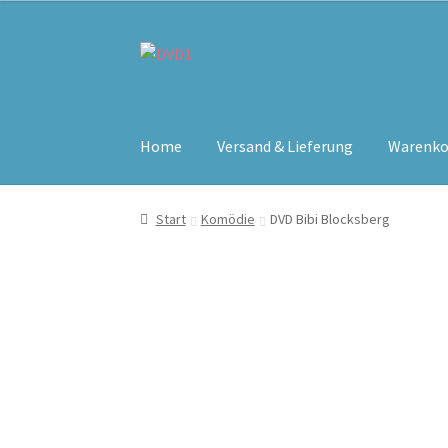
Zur
Zum
Navigation
Inhalt
springen
springen
Home
Versand & Lieferung
Warenko
Start
Komödie
DVD Bibi Blocksberg