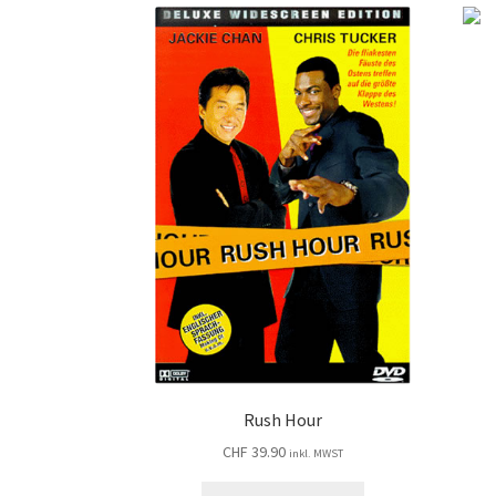
Rush Hour
CHF
39.90
inkl. MWST