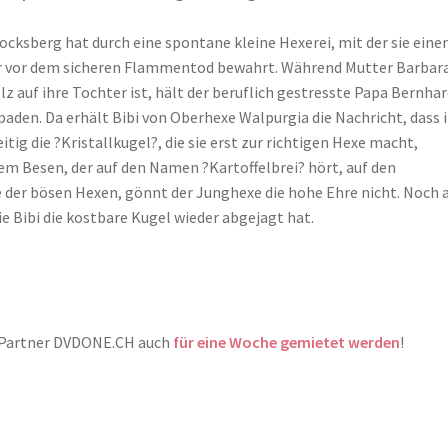
cksberg hat durch eine spontane kleine Hexerei, mit der sie eine
er vor dem sicheren Flammentod bewahrt. Während Mutter Barbara
lz auf ihre Tochter ist, hält der beruflich gestresste Papa Bernha
paden. Da erhält Bibi von Oberhexe Walpurgia die Nachricht, dass 
tig die ?Kristallkugel?, die sie erst zur richtigen Hexe macht,
ihrem Besen, der auf den Namen ?Kartoffelbrei? hört, auf den
e der bösen Hexen, gönnt der Junghexe die hohe Ehre nicht. Noch
e Bibi die kostbare Kugel wieder abgejagt hat.
m Partner DVDONE.CH auch
für eine Woche gemietet werden
!