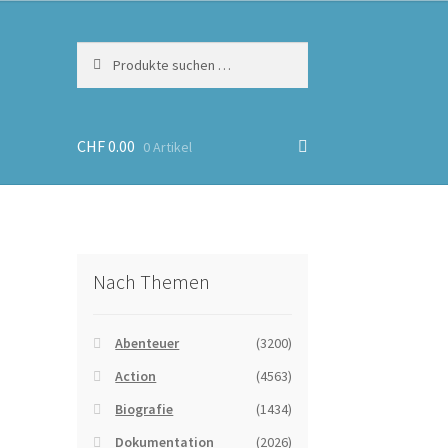
Suchen
Suchen
nach:
CHF
0.00
0 Artikel
Nach Themen
Abenteuer
(3200)
Action
(4563)
Biografie
(1434)
Dokumentation
(2026)