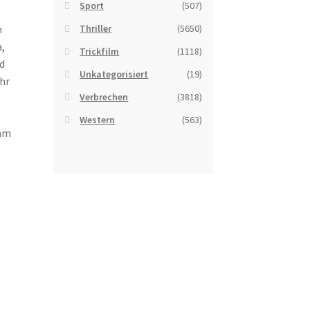
Sport
(507)
n
Thriller
(5650)
,
Trickfilm
(1118)
rd
Unkategorisiert
(19)
ihr
Verbrechen
(3818)
Western
(563)
 am