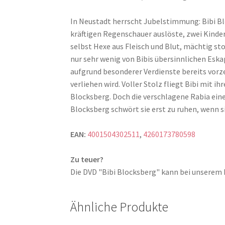
In Neustadt herrscht Jubelstimmung: Bibi Blo
kräftigen Regenschauer auslöste, zwei Kind
selbst Hexe aus Fleisch und Blut, mächtig sto
nur sehr wenig von Bibis übersinnlichen Eska
aufgrund besonderer Verdienste bereits vorzei
verliehen wird. Voller Stolz fliegt Bibi mit 
Blocksberg. Doch die verschlagene Rabia ein
Blocksberg schwört sie erst zu ruhen, wenn si
EAN:
4001504302511
,
4260173780598
Zu teuer?
Die DVD "Bibi Blocksberg" kann bei unsere
Ähnliche Produkte