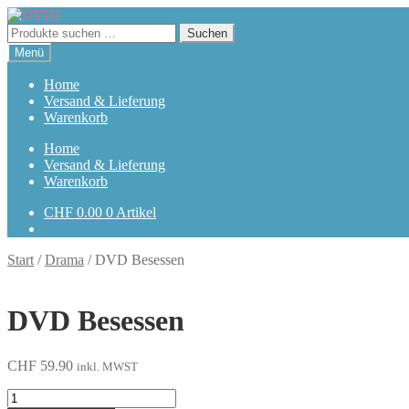
Zur
Zum
Navigation
Inhalt
Suchen
Suchen
springen
springen
nach:
Menü
Home
Versand & Lieferung
Warenkorb
Home
Versand & Lieferung
Warenkorb
CHF
0.00
0 Artikel
Start
/
Drama
/
DVD Besessen
DVD Besessen
CHF
59.90
inkl. MWST
Besessen