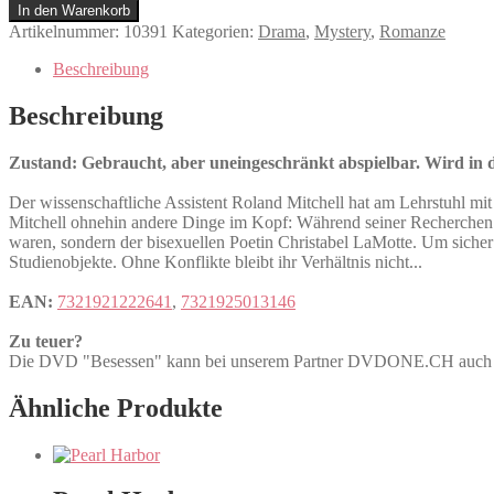
Menge
In den Warenkorb
Artikelnummer:
10391
Kategorien:
Drama
,
Mystery
,
Romanze
Beschreibung
Beschreibung
Zustand: Gebraucht, aber uneingeschränkt abspielbar. Wird in de
Der wissenschaftliche Assistent Roland Mitchell hat am Lehrstuhl mi
Mitchell ohnehin andere Dinge im Kopf: Während seiner Recherchen zu
waren, sondern der bisexuellen Poetin Christabel LaMotte. Um sicher
Studienobjekte. Ohne Konflikte bleibt ihr Verhältnis nicht...
EAN:
7321921222641
,
7321925013146
Zu teuer?
Die DVD "Besessen" kann bei unserem Partner DVDONE.CH auc
Ähnliche Produkte