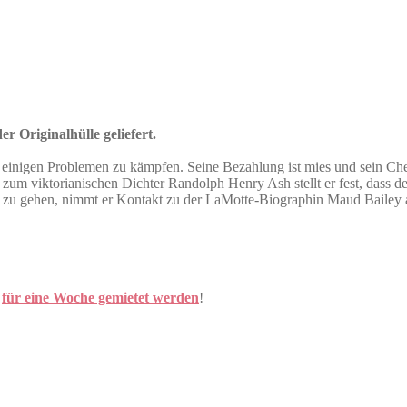
r Originalhülle geliefert.
t einigen Problemen zu kämpfen. Seine Bezahlung ist mies und sein Che
m viktorianischen Dichter Randolph Henry Ash stellt er fest, dass de
 zu gehen, nimmt er Kontakt zu der LaMotte-Biographin Maud Bailey au
h
für eine Woche gemietet werden
!