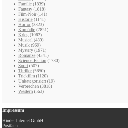
Familie
(1839)
Fantasy
(1818)
Film-Noir
(141)
Historie
(1141)
Horror
(3323)
Komödie
(7851)
Krieg
(1062)
Musical
(489)
Musik
(969)
Mystery
(1971)
Romanze
(4341)
Science-Fiction
(1780)
Sport
(507)
Thriller
(5650)
Trickfilm
(1120)
Unkategorisiert
(19)
Verbrechen
(3818)
Western
(563)
Impressum
Hinder Internet GmbH
Postfach