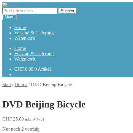
Zur
Zum
Navigation
Inhalt
Suchen
Suchen
springen
springen
nach:
Menü
Home
Versand & Lieferung
Warenkorb
Home
Versand & Lieferung
Warenkorb
CHF
0.00
0 Artikel
Start
/
Drama
/
DVD Beijing Bicycle
DVD Beijing Bicycle
CHF
25.00
inkl. MWST
Nur noch 2 vorrätig