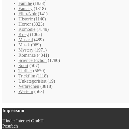
Familie
(1838)
Fantasy
(1818)
Film-Noir
(141)
Historie
(1140)
Horror
(3323)
Komödie
(7849)
Krieg
(1062)
Musical
(489)
Musik
(969)
Mystery
(1971)
Romanze
(4341)
Science-Fiction
(1780)
Sport
(507)
Thriller
(5650)
Trickfilm
(1118)
Unkategorisiert
(19)
Verbrechen
(3818)
Western
(563)
Impressum
Hinder Internet GmbH
Postfach