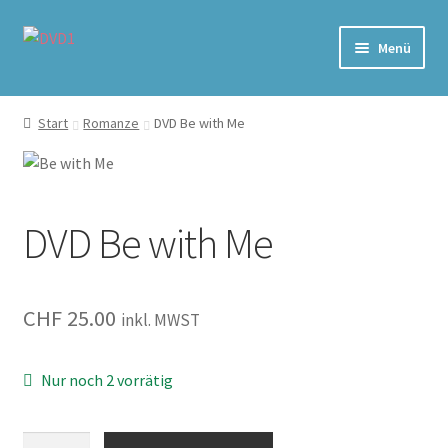
Zur
Zum
Menü
Navigation
Inhalt
springen
springen
Home
Start
Romanze
DVD Be with Me
Versand & Lieferung
Warenkorb
DVD Be with Me
CHF
25.00
inkl. MWST
Nur noch 2 vorrätig
Be