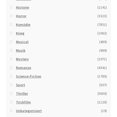
Historie
(1141)
Horror
(3323)
Komödie
(7851)
Krieg
(1062)
Musical
(489)
Musik
(969)
Mystery
(1971)
Romanze
(4341)
Science-Fiction
(1780)
Sport
(507)
Thriller
(5650)
Trickfilm
(1120)
Unkategorisiert
(19)