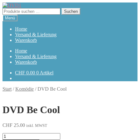
Zur
Zum
Navigation
Inhalt
Suchen
Suchen
springen
springen
nach:
Menü
Home
Versand & Lieferung
Warenkorb
Home
Versand & Lieferung
Warenkorb
CHF
0.00
0 Artikel
Start
/
Komödie
/
DVD Be Cool
DVD Be Cool
CHF
25.00
inkl. MWST
Be