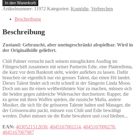
Cool
In den Warenkorb
Menge
Artikelnummer:
11972
Kategorien:
Komödie
,
Verbrechen
Beschreibung
Beschreibung
Zustand: Gebraucht, aber uneingeschränkt abspielbar. Wird in
der Originalhülle geliefert.
Chili Palmer versucht nach seinem missglückten Ausflug im
Filmgeschäft zusammen mit seiner Partnerin Edie, eine Plattenfirma,
die kurz vor dem Bankrott steht, wieder aufleben zu lassen. Dafür
brauchen sie eigentlich nur ein grosses Talent, das einen Hit landet.
Dieses Talent findet sich recht schnell in der Sängerin Linda Moon.
Doch um aus ihr einen weltberühmten Star zu machen, müssen sich
die beiden gegen zahlreiche Widersacher durchsetzen: Rapper, die
zu gerne mit ihren Waffen spielen, die russische Mafia, andere
Musiker, die sich für die grösseren Talente halten und Manager, die
der Grössenwahn packt, müssen von Chili und Edie bewältigt
werden. Dabei müssen sie die Ruhe bewahren und cool bleiben...
EAN:
4030521512030
,
4045167001114
,
4045167000278
,
4045167007987