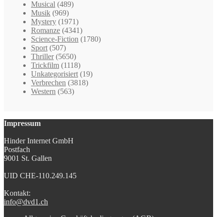
Musical
(489)
Musik
(969)
Mystery
(1971)
Romanze
(4341)
Science-Fiction
(1780)
Sport
(507)
Thriller
(5650)
Trickfilm
(1118)
Unkategorisiert
(19)
Verbrechen
(3818)
Western
(563)
Impressum
Hinder Internet GmbH
Postfach
9001 St. Gallen
UID CHE-110.249.145
Kontakt:
info@dvd1.ch