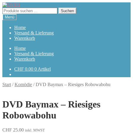
Zur
Zum
Navigation
Inhalt
Suchen
Suchen
springen
springen
nach:
Menü
Home
Versand & Lieferung
Warenkorb
Home
Versand & Lieferung
Warenkorb
CHF
0.00
0 Artikel
Start
/
Komödie
/
DVD Baymax – Riesiges Robowabohu
DVD Baymax – Riesiges
Robowabohu
CHF
25.00
inkl. MWST