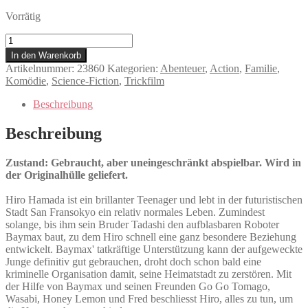
Vorrätig
Baymax
-
In den Warenkorb
Riesiges
Artikelnummer:
23860
Kategorien:
Abenteuer
,
Action
,
Familie
,
Robowabohu
Komödie
,
Science-Fiction
,
Trickfilm
Menge
Beschreibung
Beschreibung
Zustand: Gebraucht, aber uneingeschränkt abspielbar. Wird in
der Originalhülle geliefert.
Hiro Hamada ist ein brillanter Teenager und lebt in der futuristischen
Stadt San Fransokyo ein relativ normales Leben. Zumindest
solange, bis ihm sein Bruder Tadashi den aufblasbaren Roboter
Baymax baut, zu dem Hiro schnell eine ganz besondere Beziehung
entwickelt. Baymax' tatkräftige Unterstützung kann der aufgeweckte
Junge definitiv gut gebrauchen, droht doch schon bald eine
kriminelle Organisation damit, seine Heimatstadt zu zerstören. Mit
der Hilfe von Baymax und seinen Freunden Go Go Tomago,
Wasabi, Honey Lemon und Fred beschliesst Hiro, alles zu tun, um