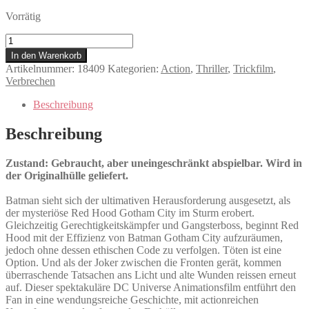
Vorrätig
Batman:
Under
In den Warenkorb
the
Artikelnummer:
18409
Kategorien:
Action
,
Thriller
,
Trickfilm
,
Red
Verbrechen
Hood
Menge
Beschreibung
Beschreibung
Zustand: Gebraucht, aber uneingeschränkt abspielbar. Wird in
der Originalhülle geliefert.
Batman sieht sich der ultimativen Herausforderung ausgesetzt, als
der mysteriöse Red Hood Gotham City im Sturm erobert.
Gleichzeitig Gerechtigkeitskämpfer und Gangsterboss, beginnt Red
Hood mit der Effizienz von Batman Gotham City aufzuräumen,
jedoch ohne dessen ethischen Code zu verfolgen. Töten ist eine
Option. Und als der Joker zwischen die Fronten gerät, kommen
überraschende Tatsachen ans Licht und alte Wunden reissen erneut
auf. Dieser spektakuläre DC Universe Animationsfilm entführt den
Fan in eine wendungsreiche Geschichte, mit actionreichen