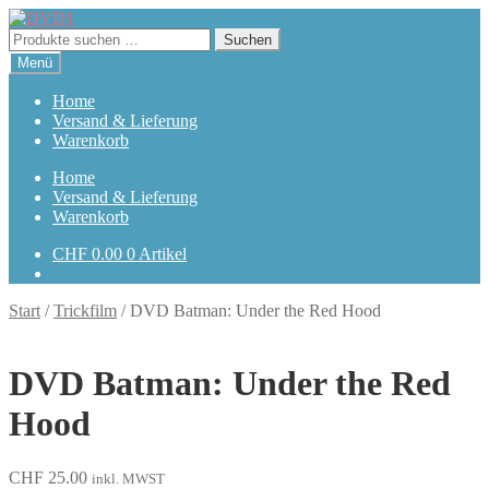
Zur
Zum
Navigation
Inhalt
Suchen
Suchen
springen
springen
nach:
Menü
Home
Versand & Lieferung
Warenkorb
Home
Versand & Lieferung
Warenkorb
CHF
0.00
0 Artikel
Start
/
Trickfilm
/
DVD Batman: Under the Red Hood
DVD Batman: Under the Red
Hood
CHF
25.00
inkl. MWST