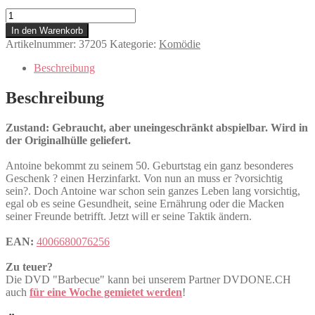
Barbecue
Menge
In den Warenkorb
Artikelnummer:
37205
Kategorie:
Komödie
Beschreibung
Beschreibung
Zustand: Gebraucht, aber uneingeschränkt abspielbar. Wird in
der Originalhülle geliefert.
Antoine bekommt zu seinem 50. Geburtstag ein ganz besonderes
Geschenk ? einen Herzinfarkt. Von nun an muss er ?vorsichtig
sein?. Doch Antoine war schon sein ganzes Leben lang vorsichtig,
egal ob es seine Gesundheit, seine Ernährung oder die Macken
seiner Freunde betrifft. Jetzt will er seine Taktik ändern.
EAN:
4006680076256
Zu teuer?
Die DVD "Barbecue" kann bei unserem Partner DVDONE.CH
auch
für eine Woche gemietet werden
!