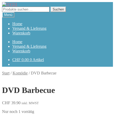
Zur
Zum
Navigation
Inhalt
Suchen
Suchen
springen
springen
nach:
Menü
Home
Versand & Lieferung
Warenkorb
Home
Versand & Lieferung
Warenkorb
CHF
0.00
0 Artikel
Start
/
Komödie
/
DVD Barbecue
DVD Barbecue
CHF
39.90
inkl. MWST
Nur noch 1 vorrätig