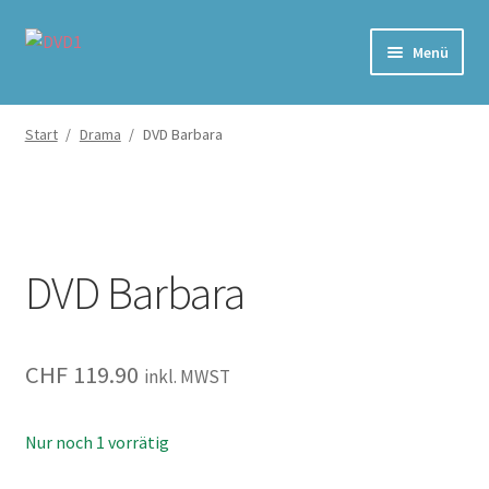
Zur
Zum
Menü
Navigation
Inhalt
springen
springen
Home
Start
/
Drama
/
DVD Barbara
Versand & Lieferung
Warenkorb
DVD Barbara
CHF
119.90
inkl. MWST
Nur noch 1 vorrätig