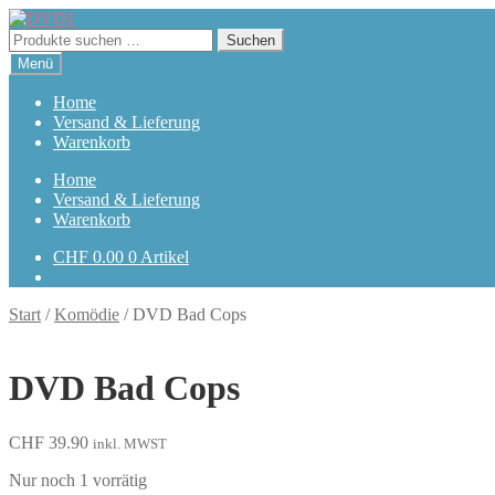
Zur
Zum
Navigation
Inhalt
Suchen
Suchen
springen
springen
nach:
Menü
Home
Versand & Lieferung
Warenkorb
Home
Versand & Lieferung
Warenkorb
CHF
0.00
0 Artikel
Start
/
Komödie
/
DVD Bad Cops
DVD Bad Cops
CHF
39.90
inkl. MWST
Nur noch 1 vorrätig