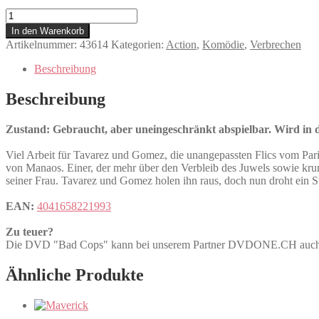
Bad
Cops
In den Warenkorb
Menge
Artikelnummer:
43614
Kategorien:
Action
,
Komödie
,
Verbrechen
Beschreibung
Beschreibung
Zustand: Gebraucht, aber uneingeschränkt abspielbar. Wird in de
Viel Arbeit für Tavarez und Gomez, die unangepassten Flics vom Par
von Manaos. Einer, der mehr über den Verbleib des Juwels sowie kru
seiner Frau. Tavarez und Gomez holen ihn raus, doch nun droht ein St
EAN:
4041658221993
Zu teuer?
Die DVD "Bad Cops" kann bei unserem Partner DVDONE.CH auc
Ähnliche Produkte