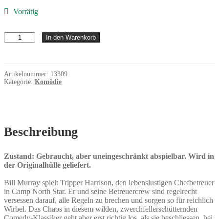
Vorrätig
Babyspeck
In den Warenkorb
und
Fleischklösschen
Menge
Artikelnummer:
13309
Kategorie:
Komödie
Beschreibung
Zustand: Gebraucht, aber uneingeschränkt abspielbar. Wird in
der Originalhülle geliefert.
Bill Murray spielt Tripper Harrison, den lebenslustigen Chefbetreuer
in Camp North Star. Er und seine Betreuercrew sind regelrecht
versessen darauf, alle Regeln zu brechen und sorgen so für reichlich
Wirbel. Das Chaos in diesem wilden, zwerchfellerschütternden
Comedy-Klassiker geht aber erst richtig los, als sie beschliessen, bei