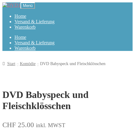
Zur
Zum
Menü
Navigation
Inhalt
springen
springen
Home
Versand & Lieferung
Warenkorb
Home
Versand & Lieferung
Warenkorb
Start
Komödie
DVD Babyspeck und Fleischklösschen
DVD Babyspeck und
Fleischklösschen
CHF
25.00
inkl. MWST