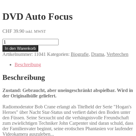
DVD Auto Focus
CHF
39.90
inkl. MWST
Auto
Focus
In den Warenkorb
Menge
Artikelnummer:
11041
Kategorien:
Biografie
,
Drama
,
Verbrechen
Beschreibung
Beschreibung
Zustand: Gebraucht, aber uneingeschränkt abspielbar. Wird in
der Originalhülle geliefert.
Radiomoderator Bob Crane erlangt als Titelheld der Serie "Hogan's
Heroes" über Nacht Star-Status und verliert dabei den Boden unter
den Füssen. Seine Sexsucht und die verhängnisvolle Freundschaft
zum zwielichtigen Techniker John Carpenter sind daran schuld, dass
der Familienvater beginnt, seine erotischen Phantasien vor laufender
Videokamera auszuleben...