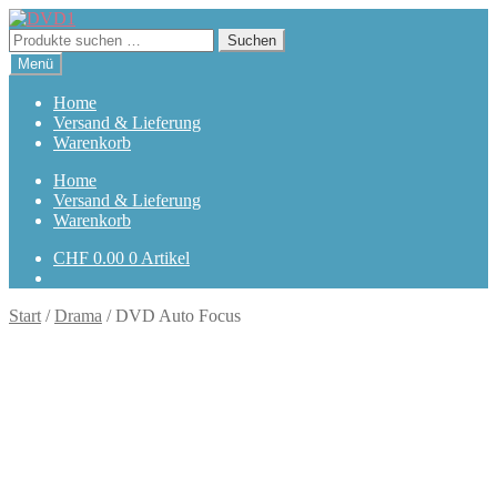
Zur
Zum
Navigation
Inhalt
Suchen
Suchen
springen
springen
nach:
Menü
Home
Versand & Lieferung
Warenkorb
Home
Versand & Lieferung
Warenkorb
CHF
0.00
0 Artikel
Start
/
Drama
/
DVD Auto Focus