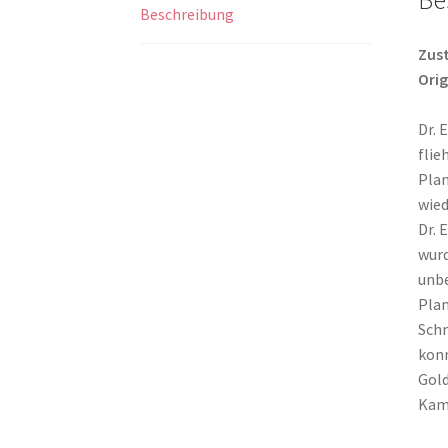
Beschreibung
Zust
Orig
Dr. 
flie
Plan
wied
Dr. 
wurd
unbe
Plan
Schm
konn
Gold
Kamp