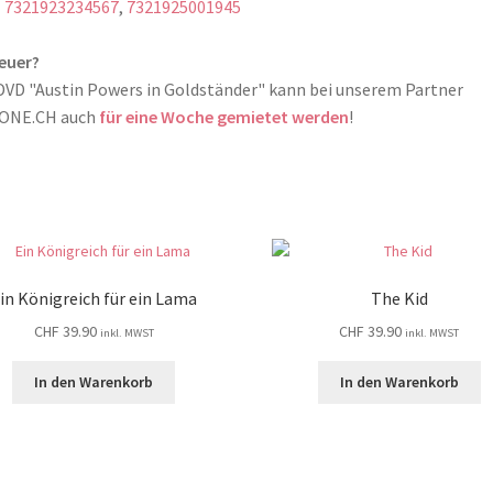
:
7321923234567
,
7321925001945
euer?
DVD "Austin Powers in Goldständer" kann bei unserem Partner
ONE.CH auch
für eine Woche gemietet werden
!
in Königreich für ein Lama
The Kid
CHF
39.90
CHF
39.90
inkl. MWST
inkl. MWST
In den Warenkorb
In den Warenkorb