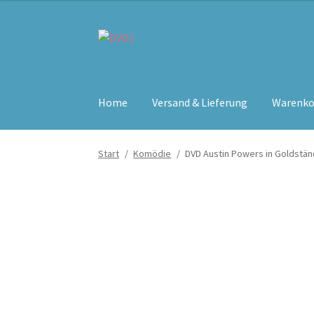
Zur
Zum
Navigation
Inhalt
springen
springen
Home
Versand & Lieferung
Warenko
Start
/
Komödie
/
DVD Austin Powers in Goldstä