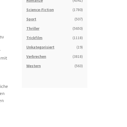
Romanze
(4341)
Science-Fiction
(1780)
Sport
(507)
Thriller
(5650)
zu
Trickfilm
(1118)
Unkategorisiert
(19)
r
Verbrechen
(3818)
 mit
Western
(563)
iche
fen
en