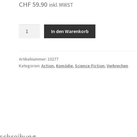
CHF
59.90
inkl. MWST
Austin
In den Warenkorb
Powers
in
Goldständer
Menge
Artikelnummer:
10277
Kategorien:
Action
,
Komödie
,
Science-Fiction
,
Verbrechen
schreibung