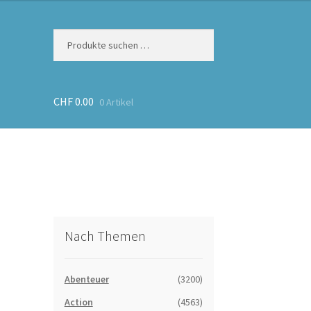
Suchen
Suchen
nach:
CHF
0.00
0 Artikel
Nach Themen
Abenteuer
(3200)
Action
(4563)