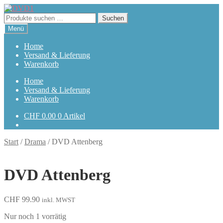
Zur
Zum
Navigation
Inhalt
Suchen
Suchen
springen
springen
nach:
Menü
Home
Versand & Lieferung
Warenkorb
Home
Versand & Lieferung
Warenkorb
CHF
0.00
0 Artikel
Start
/
Drama
/
DVD Attenberg
DVD Attenberg
CHF
99.90
inkl. MWST
Nur noch 1 vorrätig