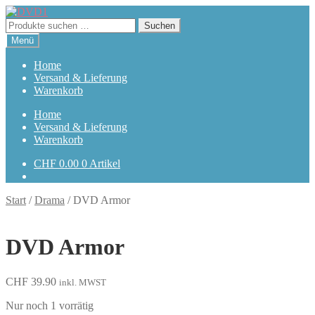
Zur
Zum
Navigation
Inhalt
Suchen
Suchen
springen
springen
nach:
Menü
Home
Versand & Lieferung
Warenkorb
Home
Versand & Lieferung
Warenkorb
CHF
0.00
0 Artikel
Start
/
Drama
/
DVD Armor
DVD Armor
CHF
39.90
inkl. MWST
Nur noch 1 vorrätig