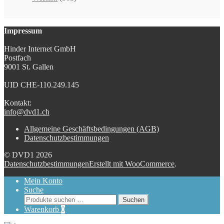
Impressum
Hinder Internet GmbH
Postfach
9001 St. Gallen
UID CHE-110.249.145
Kontakt:
info@dvd1.ch
Allgemeine Geschäftsbedingungen (AGB)
Datenschutzbestimmungen
© DVD1 2026
Datenschutzbestimmungen
Erstellt mit WooCommerce
.
Mein Konto
Suche
Suchen
Suchen
nach:
Warenkorb
0