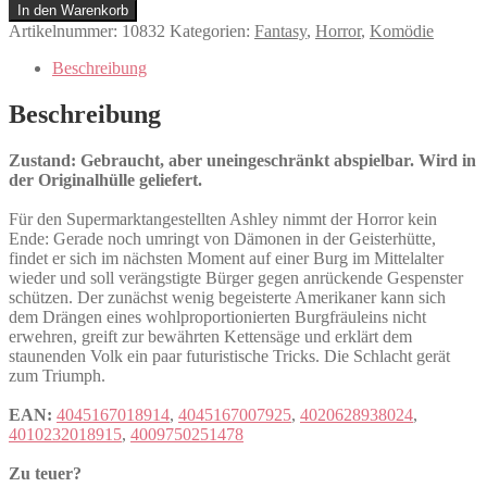
der
In den Warenkorb
Finsternis
Artikelnummer:
10832
Kategorien:
Fantasy
,
Horror
,
Komödie
Menge
Beschreibung
Beschreibung
Zustand: Gebraucht, aber uneingeschränkt abspielbar. Wird in
der Originalhülle geliefert.
Für den Supermarktangestellten Ashley nimmt der Horror kein
Ende: Gerade noch umringt von Dämonen in der Geisterhütte,
findet er sich im nächsten Moment auf einer Burg im Mittelalter
wieder und soll verängstigte Bürger gegen anrückende Gespenster
schützen. Der zunächst wenig begeisterte Amerikaner kann sich
dem Drängen eines wohlproportionierten Burgfräuleins nicht
erwehren, greift zur bewährten Kettensäge und erklärt dem
staunenden Volk ein paar futuristische Tricks. Die Schlacht gerät
zum Triumph.
EAN:
4045167018914
,
4045167007925
,
4020628938024
,
4010232018915
,
4009750251478
Zu teuer?