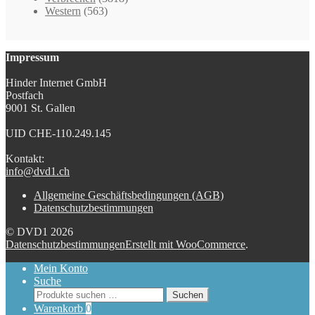
Western
(563)
Impressum
Hinder Internet GmbH
Postfach
9001 St. Gallen
UID CHE-110.249.145
Kontakt:
info@dvd1.ch
Allgemeine Geschäftsbedingungen (AGB)
Datenschutzbestimmungen
© DVD1 2026
Datenschutzbestimmungen
Erstellt mit WooCommerce
.
Mein Konto
Suche
Suchen
Suchen
nach:
Warenkorb
0