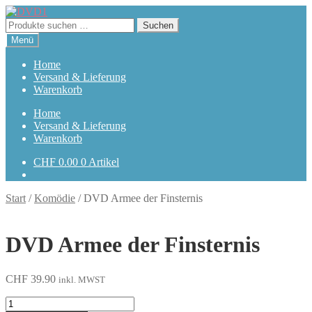
Zur
Zum
Navigation
Inhalt
Suchen
Suchen
springen
springen
nach:
Menü
Home
Versand & Lieferung
Warenkorb
Home
Versand & Lieferung
Warenkorb
CHF
0.00
0 Artikel
Start
/
Komödie
/
DVD Armee der Finsternis
DVD Armee der Finsternis
CHF
39.90
inkl. MWST
Armee