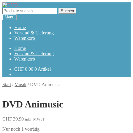
Zur
Zum
Navigation
Inhalt
Suchen
Suchen
springen
springen
nach:
Menü
Home
Versand & Lieferung
Warenkorb
Home
Versand & Lieferung
Warenkorb
CHF
0.00
0 Artikel
Start
/
Musik
/
DVD Animusic
DVD Animusic
CHF
39.90
inkl. MWST
Nur noch 1 vorrätig