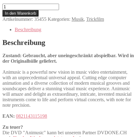
Animusic
Menge
In den Warenkorb
Artikelnummer:
35455
Kategorien:
Musik
,
Trickfilm
Beschreibung
Beschreibung
Zustand: Gebraucht, aber uneingeschränkt abspielbar. Wird in
der Originalhülle geliefert.
Animusic is a powerful new vision in music video entertainment,
with an unprecedentual universal appeal. Cutting edge computer
animation and a diverse collection of modern musical grooves and
soundscapes deliver a stunning visual music experience. Animusic
will amaze and delight as extraordinary, intricate, invented musicial
instruments come to life and perform virtual concerts, with note for
note precision.
EAN:
0821143115198
Zu teuer?
Die DVD "Animusic" kann bei unserem Partner DVDONE.CH