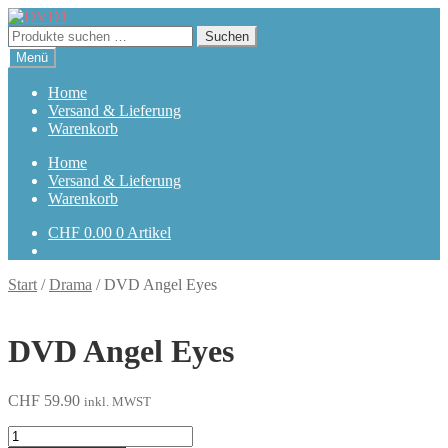
Zur
Zum
Navigation
Inhalt
Suchen
Suchen
springen
springen
nach:
Menü
Home
Versand & Lieferung
Warenkorb
Home
Versand & Lieferung
Warenkorb
CHF
0.00
0 Artikel
Start
/
Drama
/
DVD Angel Eyes
DVD Angel Eyes
CHF
59.90
inkl. MWST
Angel