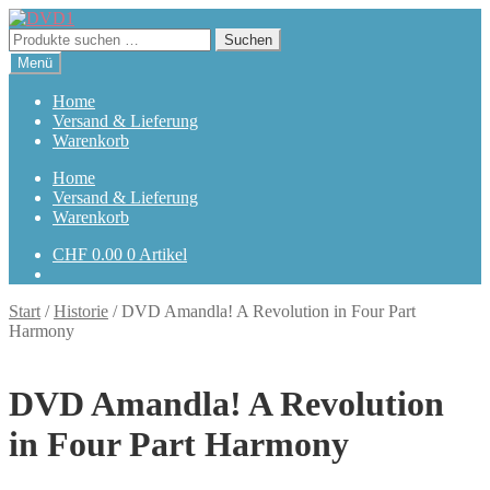
Zur
Zum
Navigation
Inhalt
Suchen
Suchen
springen
springen
nach:
Menü
Home
Versand & Lieferung
Warenkorb
Home
Versand & Lieferung
Warenkorb
CHF
0.00
0 Artikel
Start
/
Historie
/
DVD Amandla! A Revolution in Four Part
Harmony
DVD Amandla! A Revolution
in Four Part Harmony