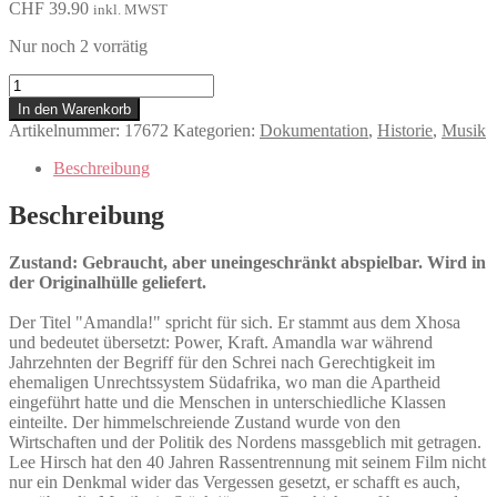
CHF
39.90
inkl. MWST
Nur noch 2 vorrätig
Amandla!
A
In den Warenkorb
Revolution
Artikelnummer:
17672
Kategorien:
Dokumentation
,
Historie
,
Musik
in
Four
Beschreibung
Part
Harmony
Beschreibung
Menge
Zustand: Gebraucht, aber uneingeschränkt abspielbar. Wird in
der Originalhülle geliefert.
Der Titel "Amandla!" spricht für sich. Er stammt aus dem Xhosa
und bedeutet übersetzt: Power, Kraft. Amandla war während
Jahrzehnten der Begriff für den Schrei nach Gerechtigkeit im
ehemaligen Unrechtssystem Südafrika, wo man die Apartheid
eingeführt hatte und die Menschen in unterschiedliche Klassen
einteilte. Der himmelschreiende Zustand wurde von den
Wirtschaften und der Politik des Nordens massgeblich mit getragen.
Lee Hirsch hat den 40 Jahren Rassentrennung mit seinem Film nicht
nur ein Denkmal wider das Vergessen gesetzt, er schafft es auch,