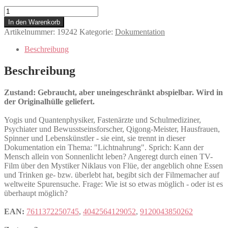
Am
Anfang
In den Warenkorb
war
Artikelnummer:
19242
Kategorie:
Dokumentation
das
Licht
Beschreibung
Menge
Beschreibung
Zustand: Gebraucht, aber uneingeschränkt abspielbar. Wird in
der Originalhülle geliefert.
Yogis und Quantenphysiker, Fastenärzte und Schulmediziner,
Psychiater und Bewusstseinsforscher, Qigong-Meister, Hausfrauen,
Spinner und Lebenskünstler - sie eint, sie trennt in dieser
Dokumentation ein Thema: "Lichtnahrung". Sprich: Kann der
Mensch allein von Sonnenlicht leben? Angeregt durch einen TV-
Film über den Mystiker Niklaus von Flüe, der angeblich ohne Essen
und Trinken ge- bzw. überlebt hat, begibt sich der Filmemacher auf
weltweite Spurensuche. Frage: Wie ist so etwas möglich - oder ist es
überhaupt möglich?
EAN:
7611372250745
,
4042564129052
,
9120043850262