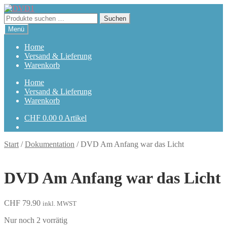
Zur
Zum
Navigation
Inhalt
Suchen
Suchen
springen
springen
nach:
Menü
Home
Versand & Lieferung
Warenkorb
Home
Versand & Lieferung
Warenkorb
CHF
0.00
0 Artikel
Start
/
Dokumentation
/
DVD Am Anfang war das Licht
DVD Am Anfang war das Licht
CHF
79.90
inkl. MWST
Nur noch 2 vorrätig